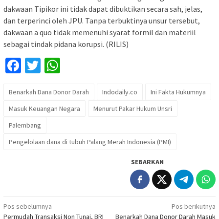
dakwaan Tipikor ini tidak dapat dibuktikan secara sah, jelas,
dan terperinci oleh JPU. Tanpa terbuktinya unsur tersebut,
dakwaan a quo tidak memenuhi syarat formil dan materiil
sebagai tindak pidana korupsi. (RILIS)
Facebook
Twitter
WhatsApp
Benarkah Dana Donor Darah
Indodaily.co
Ini Fakta Hukumnya
Masuk Keuangan Negara
Menurut Pakar Hukum Unsri
Palembang
Pengelolaan dana di tubuh Palang Merah Indonesia (PMI)
SEBARKAN
Navigasi
Pos sebelumnya
Pos berikutnya
Permudah Transaksi Non Tunai, BRI
Benarkah Dana Donor Darah Masuk