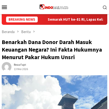
Loncat
Menu
ke
Mobile
konten
marak HUT ke-81 RI, Lapas Kelas I Palembang Gelar Aksi Bersih-
BREAKING NEWS
Beranda
Berita
Benarkah Dana Donor Darah Masuk
Keuangan Negara? Ini Fakta Hukumnya
Menurut Pakar Hukum Unsri
Reza Fajri
13 Mei 2026