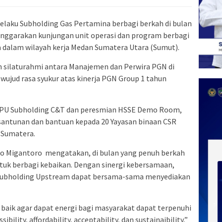
elaku Subholding Gas Pertamina berbagi berkah di bulan
nggarakan kunjungan unit operasi dan program berbagi
a dalam wilayah kerja Medan Sumatera Utara (Sumut).
n silaturahmi antara Manajemen dan Perwira PGN di
wujud rasa syukur atas kinerja PGN Group 1 tahun
 DPPU Subholding C&T dan peresmian HSSE Demo Room,
ntunan dan bantuan kepada 20 Yayasan binaan CSR
I Sumatera.
ko Migantoro mengatakan, di bulan yang penuh berkah
tuk berbagi kebaikan. Dengan sinergi kebersamaan,
 Subholding Upstream dapat bersama-sama menyediakan
baik agar dapat energi bagi masyarakat dapat terpenuhi
sibility, affordability, acceptability, dan sustainaibility,”