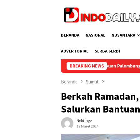
Loncat
ke
konten
BERANDA
NASIONAL
NUSANTARA
ADVERTORIAL
SERBA SERBI
1, Lapas Perempuan Palembang Gelar Cek Kesehatan Gratis bagi
BREAKING NEWS
Beranda
Sumut
Berkah Ramadan, 
Salurkan Bantuan
Nefri Inge
19 Maret 2024