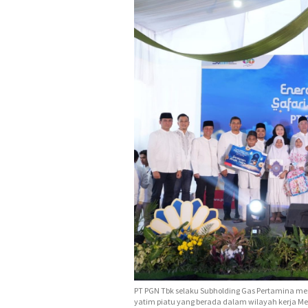
PT PGN Tbk selaku Subholding Gas Pertamina me
yatim piatu yang berada dalam wilayah kerja 