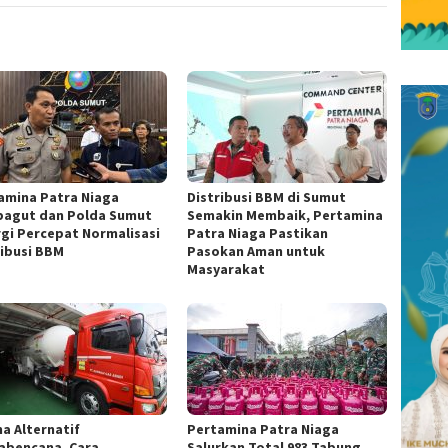
amina Patra Niaga
Distribusi BBM di Sumut
agut dan Polda Sumut
Semakin Membaik, Pertamina
rgi Percepat Normalisasi
Patra Niaga Pastikan
ribusi BBM
Pasokan Aman untuk
Masyarakat
a Alternatif
Pertamina Patra Niaga
abencana, Cara
Salurkan Total 983 Tabung