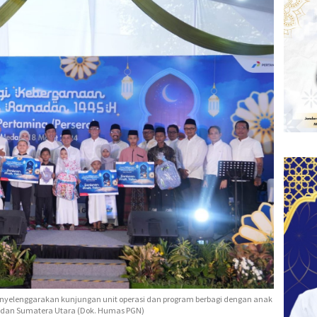
nyelenggarakan kunjungan unit operasi dan program berbagi dengan anak
Medan Sumatera Utara (Dok. Humas PGN)