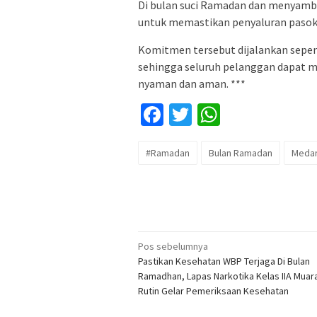
Di bulan suci Ramadan dan menyambu
untuk memastikan penyaluran pasoka
Komitmen tersebut dijalankan sepenu
sehingga seluruh pelanggan dapat
nyaman dan aman. ***
Facebook
Twitter
WhatsApp
#Ramadan
Bulan Ramadan
Meda
Navigasi
Pos sebelumnya
Pastikan Kesehatan WBP Terjaga Di Bulan
pos
Ramadhan, Lapas Narkotika Kelas IIA Muara 
Rutin Gelar Pemeriksaan Kesehatan