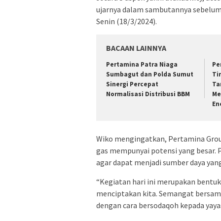
ujarnya dalam sambutannya sebelum 
Senin (18/3/2024).
BACAAN LAINNYA
Pertamina Patra Niaga
Pe
Sumbagut dan Polda Sumut
Ti
Sinergi Percepat
Ta
Normalisasi Distribusi BBM
Me
En
Wiko mengingatkan, Pertamina Gro
gas mempunyai potensi yang besar. 
agar dapat menjadi sumber daya yan
“Kegiatan hari ini merupakan bentuk 
menciptakan kita. Semangat bersama 
dengan cara bersodaqoh kepada yayas