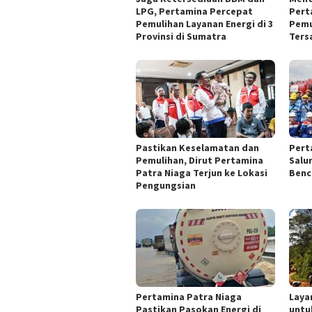
LPG, Pertamina Percepat
Pert
Pemulihan Layanan Energi di 3
Pemu
Provinsi di Sumatra
Tersa
Pastikan Keselamatan dan
Pert
Pemulihan, Dirut Pertamina
Salu
Patra Niaga Terjun ke Lokasi
Benc
Pengungsian
Pertamina Patra Niaga
Laya
Pastikan Pasokan Energi di
untu