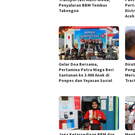
Penyaluran BBM Tembus
Pert
Takengon
Dist
Ace
Gelar Doa Bersama,
Diru
Pertamina Patra Niaga Beri
Peng
Santunan ke 3.000 Anak di
Meri
Ponpes dan Yayasan Sosial
Trac
Jaga Ketersediaan BBM dan
Ment