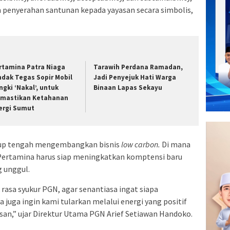
penyerahan santunan kepada yayasan secara simbolis,
rtamina Patra Niaga
Tarawih Perdana Ramadan,
ndak Tegas Sopir Mobil
Jadi Penyejuk Hati Warga
ngki ‘Nakal’, untuk
Binaan Lapas Sekayu
mastikan Ketahanan
ergi Sumut
up tengah mengembangkan bisnis
low carbon.
Di mana
Pertamina harus siap meningkatkan komptensi baru
g unggul.
rasa syukur PGN, agar senantiasa ingat siapa
juga ingin kami tularkan melalui energi yang positif
an,” ujar Direktur Utama PGN Arief Setiawan Handoko.