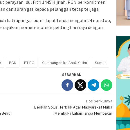
t perayaan Idul Fitri 1445 Hijriah, PGN berkomitmen
n dan aliran gas kepada pelanggan tetap terjaga.
h hati agar gas bumi dapat terus mengalir 24 nonstop,
 merayakan momen-momen penting hari raya dengan
n
PGN
PT PG
Sumbangan ke Anak Yatim
Sumut
SEBARKAN
Pos berikutnya
Berikan Solusi Terbaik Agar Masyarakat Muba
Beliti
Membuka Lahan Tanpa Membakar