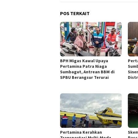
POS TERKAIT
BPH Migas Kawal Upaya
Pert
Pertamina Patra Niaga
Sumb
Sumbagut, Antrean BBM di
Sine
SPBU Berangsur Terurai
Dist
Pertamina Kerahkan
Skem
Transportasi Multi-Moda,
Pasc