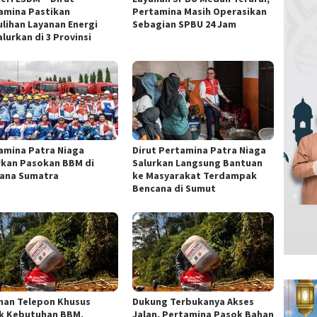
amina Pastikan
Pertamina Masih Operasikan
lihan Layanan Energi
Sebagian SPBU 24 Jam
lurkan di 3 Provinsi
amina Patra Niaga
Dirut Pertamina Patra Niaga
rkan Pasokan BBM di
Salurkan Langsung Bantuan
ana Sumatra
ke Masyarakat Terdampak
Bencana di Sumut
nan Telepon Khusus
Dukung Terbukanya Akses
k Kebutuhan BBM,
Jalan, Pertamina Pasok Bahan