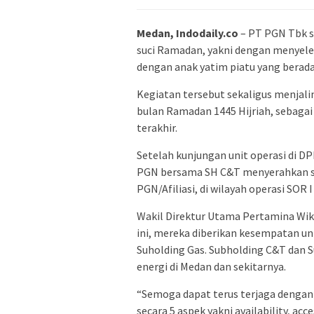
Medan, Indodaily.co
– PT PGN Tbk s
suci Ramadan, yakni dengan menyele
dengan anak yatim piatu yang berad
Kegiatan tersebut sekaligus menjali
bulan Ramadan 1445 Hijriah, sebagai 
terakhir.
Setelah kunjungan unit operasi di
PGN bersama SH C&T menyerahkan sa
PGN/Afiliasi, di wilayah operasi SOR 
Wakil Direktur Utama Pertamina Wi
ini, mereka diberikan kesempatan un
Suholding Gas. Subholding C&T dan
energi di Medan dan sekitarnya.
“Semoga dapat terus terjaga dengan 
secara 5 aspek yakni availability, acces