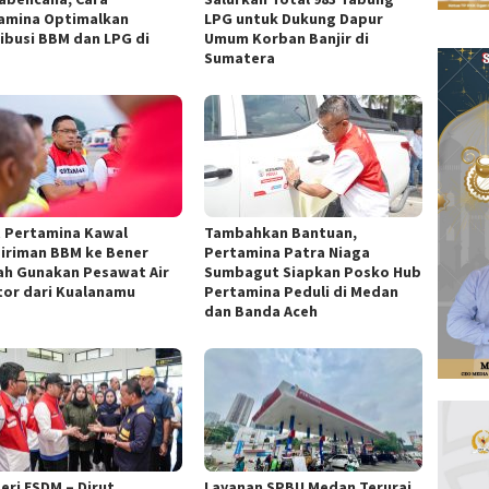
amina Optimalkan
LPG untuk Dukung Dapur
ribusi BBM dan LPG di
Umum Korban Banjir di
h
Sumatera
t Pertamina Kawal
Tambahkan Bantuan,
iriman BBM ke Bener
Pertamina Patra Niaga
ah Gunakan Pesawat Air
Sumbagut Siapkan Posko Hub
tor dari Kualanamu
Pertamina Peduli di Medan
dan Banda Aceh
eri ESDM – Dirut
Layanan SPBU Medan Terurai,