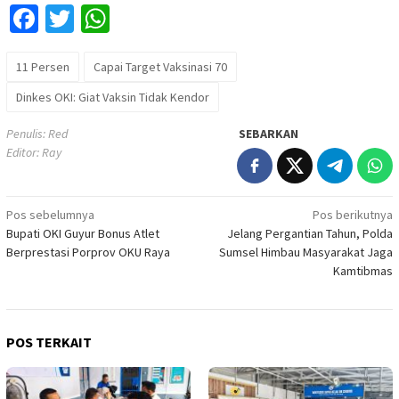
Facebook
Twitter
WhatsApp
11 Persen
Capai Target Vaksinasi 70
Dinkes OKI: Giat Vaksin Tidak Kendor
Penulis: Red
SEBARKAN
Editor: Ray
Navigasi
Pos sebelumnya
Pos berikutnya
Bupati OKI Guyur Bonus Atlet
Jelang Pergantian Tahun, Polda
pos
Berprestasi Porprov OKU Raya
Sumsel Himbau Masyarakat Jaga
Kamtibmas
POS TERKAIT