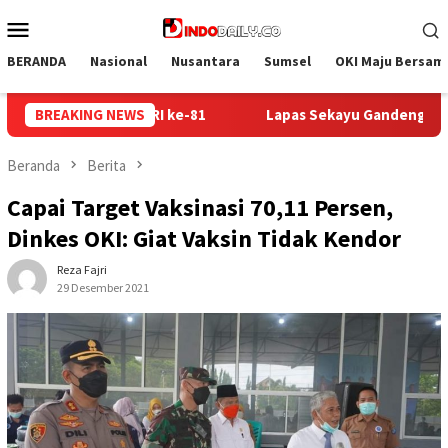
Loncat
Menu
ke
Mobile
konten
BERANDA
Nasional
Nusantara
Sumsel
OKI Maju Bersam
as Sekayu Gandeng Kwarcab Muba Berikan Materi Dasar Kepramu
BREAKING NEWS
Beranda
Berita
Capai Target Vaksinasi 70,11 Persen,
Dinkes OKI: Giat Vaksin Tidak Kendor
Reza Fajri
29 Desember 2021