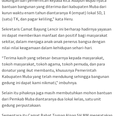
dukungan dari pemerintah kepada kita. Adapun wujud nyata
bantuan bangunan yang diterima dari kabupaten Muba dari
kurun waktu enam tahun diantaranya 4 (empat) lokal SD, 1
(satu) TK, dan pagar keliling,” kata Heru.
Sekretaris Camat Bayung Lencir ini berharap hadirnya yayasan
ini dapat memberikan manfaat dan positif bagi masyarakat
sekitar, dalam menjaga anak-anak penerus bangsa dengan
nilai-nilai keagamaan dalam kehidupan sehari-hari.
“Terima kasih yang sebesar-besarnya kepada masyarakat,
tokoh masyarakat, tokoh agama, tokoh pemuda, dan para
donatur yang ikut membantu, khususnya Pemerintah
Kabupaten Muba yang telah mendukung sehingga bangunan
gedung ini dapat kami nikmati,” imbuhnya.
Selain itu pihaknya juga masih membutuhkan mohon bantuan
dari Pemkab Muba diantaranya dua lokal kelas, satu unit
gedung perpustakaan.
Sementara itu Camat Babat Toman Alpan SH MM mengatakan