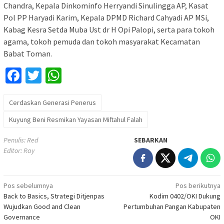
Chandra, Kepala Dinkominfo Herryandi Sinulingga AP, Kasat
Pol PP Haryadi Karim, Kepala DPMD Richard Cahyadi AP MSi,
Kabag Kesra Setda Muba Ust dr H Opi Palopi, serta para tokoh
agama, tokoh pemuda dan tokoh masyarakat Kecamatan
Babat Toman.
Facebook
Twitter
WhatsApp
Cerdaskan Generasi Penerus
Kuyung Beni Resmikan Yayasan Miftahul Falah
Penulis: Red
SEBARKAN
Editor: Ray
Navigasi
Pos sebelumnya
Pos berikutnya
Back to Basics, Strategi Ditjenpas
Kodim 0402/OKI Dukung
pos
Wujudkan Good and Clean
Pertumbuhan Pangan Kabupaten
Governance
OKI