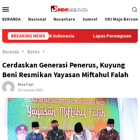
Loncat
Menu
ke
Mobile
konten
BERANDA
Nasional
Nusantara
Sumsel
OKI Maju Bersam
as Perempuan Palembang Gelar Aksi Bersih Kemerdekaan, Koba
BREAKING NEWS
Beranda
Berita
Cerdaskan Generasi Penerus, Kuyung
Beni Resmikan Yayasan Miftahul Falah
Reza Fajri
20 Januari 2022