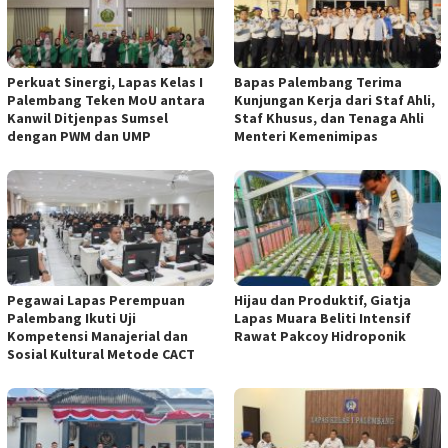
Perkuat Sinergi, Lapas Kelas I
Bapas Palembang Terima
Palembang Teken MoU antara
Kunjungan Kerja dari Staf Ahli,
Kanwil Ditjenpas Sumsel
Staf Khusus, dan Tenaga Ahli
dengan PWM dan UMP
Menteri Kemenimipas
Pegawai Lapas Perempuan
Hijau dan Produktif, Giatja
Palembang Ikuti Uji
Lapas Muara Beliti Intensif
Kompetensi Manajerial dan
Rawat Pakcoy Hidroponik
Sosial Kultural Metode CACT