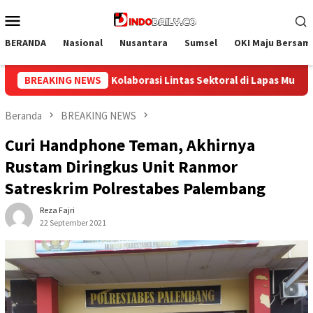
Loncat
Menu
ke
Mobile
konten
BERANDA
Nasional
Nusantara
Sumsel
OKI Maju Bersam
Lapas Muara Enim: Sukseskan Rehabilitasi Narkotika Sekaligus Pr
BREAKING NEWS
Beranda
BREAKING NEWS
Curi Handphone Teman, Akhirnya
Rustam Diringkus Unit Ranmor
Satreskrim Polrestabes Palembang
Reza Fajri
22 September 2021