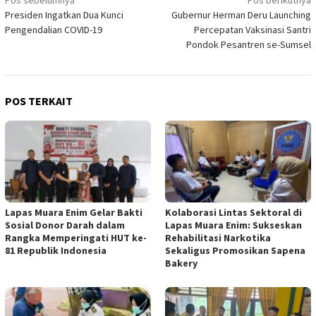
Navigasi
Presiden Ingatkan Dua Kunci
Gubernur Herman Deru Launching
pos
Pengendalian COVID-19
Percepatan Vaksinasi Santri
Pondok Pesantren se-Sumsel
POS TERKAIT
Lapas Muara Enim Gelar Bakti
Kolaborasi Lintas Sektoral di
Sosial Donor Darah dalam
Lapas Muara Enim: Sukseskan
Rangka Memperingati HUT ke-
Rehabilitasi Narkotika
81 Republik Indonesia
Sekaligus Promosikan Sapena
Bakery