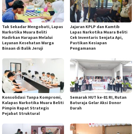
Tak Sekadar Mengobati, Lapas
Jajaran KPLP dan Kamtib
Narkotika Muara Beliti
Lapas Narkotika Muara Beliti
Hadirkan Harapan Melalui
Cek Inventaris Senjata Api,
Layanan Kesehatan Warga
Pastikan Kesiapan
Binaan di Balik Jeruji
Pengamanan
Konsolidasi Tanpa Kompromi,
Semarak HUT ke-81 RI, Rutan
Kalapas Narkotika Muara Beliti
Baturaja Gelar Aksi Donor
Pimpin Rapat Strategis
Darah
Pejabat Struktural