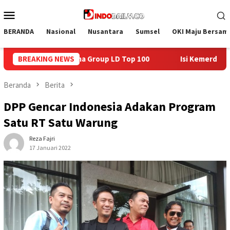
Loncat
Menu
ke
Mobile
konten
BERANDA
Nasional
Nusantara
Sumsel
OKI Maju Bersam
100
BREAKING NEWS
Isi Kemerdekaan dengan Kepedulian, Lapas Sekayu Ber
Beranda
Berita
DPP Gencar Indonesia Adakan Program
Satu RT Satu Warung
Reza Fajri
17 Januari 2022