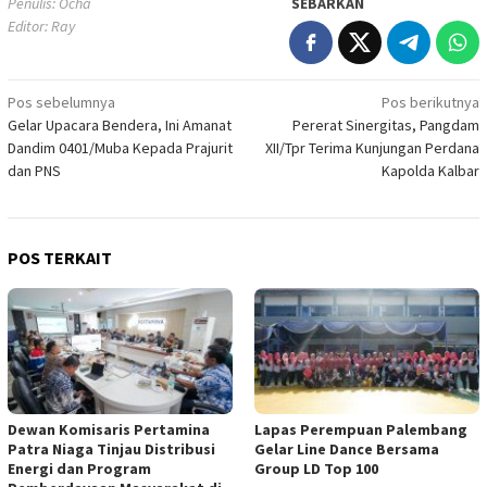
Penulis: Ocha
SEBARKAN
Editor: Ray
Navigasi
Pos sebelumnya
Pos berikutnya
Gelar Upacara Bendera, Ini Amanat
Pererat Sinergitas, Pangdam
pos
Dandim 0401/Muba Kepada Prajurit
XII/Tpr Terima Kunjungan Perdana
dan PNS
Kapolda Kalbar
POS TERKAIT
Dewan Komisaris Pertamina
Lapas Perempuan Palembang
Patra Niaga Tinjau Distribusi
Gelar Line Dance Bersama
Energi dan Program
Group LD Top 100