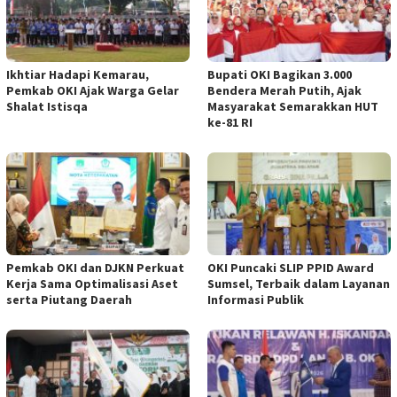
Ikhtiar Hadapi Kemarau,
Bupati OKI Bagikan 3.000
Pemkab OKI Ajak Warga Gelar
Bendera Merah Putih, Ajak
Shalat Istisqa
Masyarakat Semarakkan HUT
ke-81 RI
Pemkab OKI dan DJKN Perkuat
OKI Puncaki SLIP PPID Award
Kerja Sama Optimalisasi Aset
Sumsel, Terbaik dalam Layanan
serta Piutang Daerah
Informasi Publik