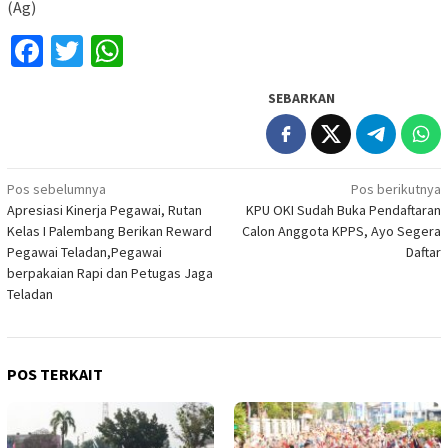
(Ag)
Facebook
Twitter
WhatsApp
SEBARKAN
Navigasi
Pos sebelumnya
Pos berikutnya
Apresiasi Kinerja Pegawai, Rutan
KPU OKI Sudah Buka Pendaftaran
pos
Kelas I Palembang Berikan Reward
Calon Anggota KPPS, Ayo Segera
Pegawai Teladan,Pegawai
Daftar
berpakaian Rapi dan Petugas Jaga
Teladan
POS TERKAIT