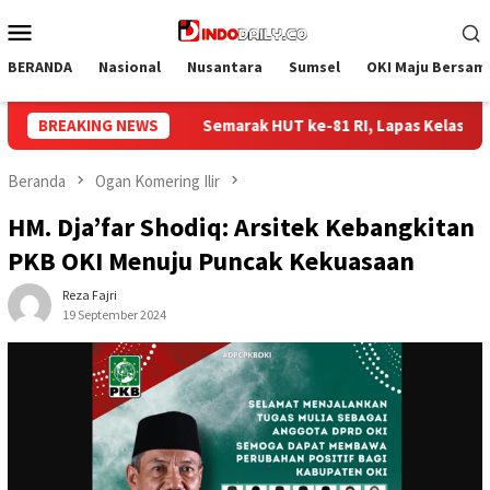
Loncat
Menu
ke
Mobile
konten
BERANDA
Nasional
Nusantara
Sumsel
OKI Maju Bersam
e-81 RI, Lapas Kelas I Palembang Gelar Aksi Bersih-Bersih Lingk
BREAKING NEWS
Beranda
Ogan Komering Ilir
HM. Dja’far Shodiq: Arsitek Kebangkitan
PKB OKI Menuju Puncak Kekuasaan
Reza Fajri
19 September 2024