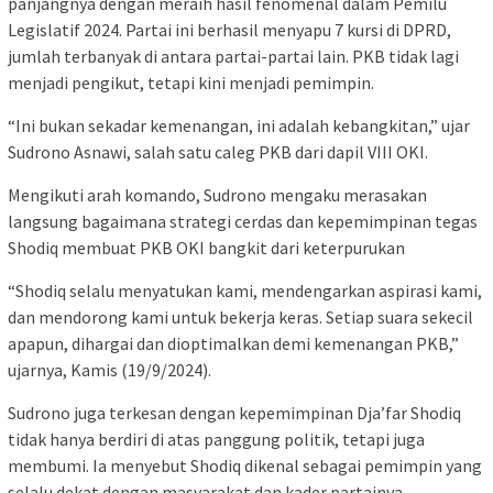
panjangnya dengan meraih hasil fenomenal dalam Pemilu
Legislatif 2024. Partai ini berhasil menyapu 7 kursi di DPRD,
jumlah terbanyak di antara partai-partai lain. PKB tidak lagi
menjadi pengikut, tetapi kini menjadi pemimpin.
“Ini bukan sekadar kemenangan, ini adalah kebangkitan,” ujar
Sudrono Asnawi, salah satu caleg PKB dari dapil VIII OKI.
Mengikuti arah komando, Sudrono mengaku merasakan
langsung bagaimana strategi cerdas dan kepemimpinan tegas
Shodiq membuat PKB OKI bangkit dari keterpurukan
“Shodiq selalu menyatukan kami, mendengarkan aspirasi kami,
dan mendorong kami untuk bekerja keras. Setiap suara sekecil
apapun, dihargai dan dioptimalkan demi kemenangan PKB,”
ujarnya, Kamis (19/9/2024).
Sudrono juga terkesan dengan kepemimpinan Dja’far Shodiq
tidak hanya berdiri di atas panggung politik, tetapi juga
membumi. Ia menyebut Shodiq dikenal sebagai pemimpin yang
selalu dekat dengan masyarakat dan kader partainya.