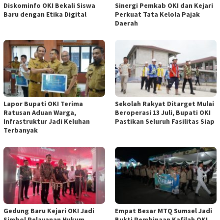
Diskominfo OKI Bekali Siswa
Sinergi Pemkab OKI dan Kejari
Baru dengan Etika Digital
Perkuat Tata Kelola Pajak
Daerah
Lapor Bupati OKI Terima
Sekolah Rakyat Ditarget Mulai
Ratusan Aduan Warga,
Beroperasi 13 Juli, Bupati OKI
Infrastruktur Jadi Keluhan
Pastikan Seluruh Fasilitas Siap
Terbanyak
Gedung Baru Kejari OKI Jadi
Empat Besar MTQ Sumsel Jadi
Simbol Pelayanan Hukum
Bukti Pembinaan Kafilah OKI