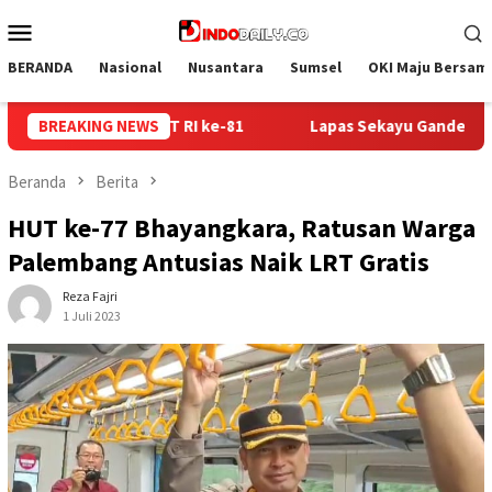
Loncat
Menu
ke
Mobile
konten
BERANDA
Nasional
Nusantara
Sumsel
OKI Maju Bersam
ekayu Gandeng Kwarcab Muba Berikan Materi Dasar Kepramukaan
BREAKING NEWS
Beranda
Berita
HUT ke-77 Bhayangkara, Ratusan Warga
Palembang Antusias Naik LRT Gratis
Reza Fajri
1 Juli 2023