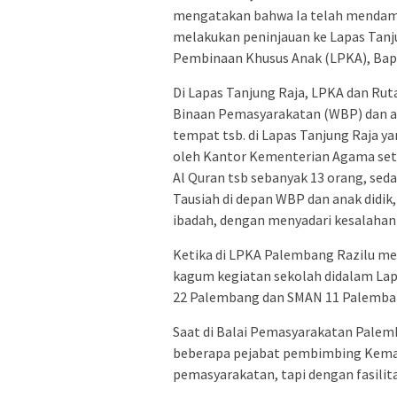
mengatakan bahwa Ia telah mendamp
melakukan peninjauan ke Lapas Tanj
Pembinaan Khusus Anak (LPKA), Bapa
Di Lapas Tanjung Raja, LPKA dan Ru
Binaan Pemasyarakatan (WBP) dan ana
tempat tsb. di Lapas Tanjung Raja ya
oleh Kantor Kementerian Agama set
Al Quran tsb sebanyak 13 orang, sed
Tausiah di depan WBP dan anak didik
ibadah, dengan menyadari kesalahan y
Ketika di LPKA Palembang Razilu me
kagum kegiatan sekolah didalam Lapa
22 Palembang dan SMAN 11 Palemba
Saat di Balai Pemasyarakatan Palemb
beberapa pejabat pembimbing Kemas
pemasyarakatan, tapi dengan fasilit