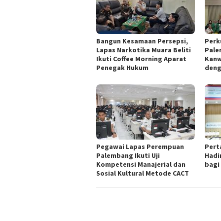
Bangun Kesamaan Persepsi,
Perku
Lapas Narkotika Muara Beliti
Pale
Ikuti Coffee Morning Aparat
Kanw
Penegak Hukum
deng
Pegawai Lapas Perempuan
Pert
Palembang Ikuti Uji
Hadi
Kompetensi Manajerial dan
bagi
Sosial Kultural Metode CACT