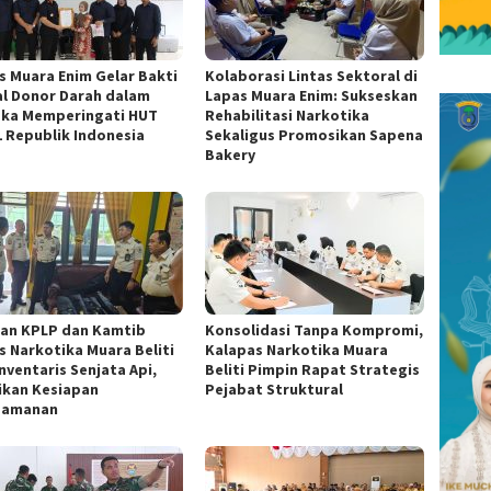
s Muara Enim Gelar Bakti
Kolaborasi Lintas Sektoral di
al Donor Darah dalam
Lapas Muara Enim: Sukseskan
ka Memperingati HUT
Rehabilitasi Narkotika
1 Republik Indonesia
Sekaligus Promosikan Sapena
Bakery
ran KPLP dan Kamtib
Konsolidasi Tanpa Kompromi,
s Narkotika Muara Beliti
Kalapas Narkotika Muara
nventaris Senjata Api,
Beliti Pimpin Rapat Strategis
ikan Kesiapan
Pejabat Struktural
gamanan