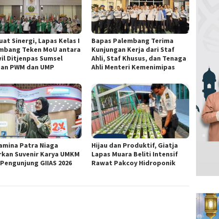
at Sinergi, Lapas Kelas I
Bapas Palembang Terima
mbang Teken MoU antara
Kunjungan Kerja dari Staf
il Ditjenpas Sumsel
Ahli, Staf Khusus, dan Tenaga
an PWM dan UMP
Ahli Menteri Kemenimipas
amina Patra Niaga
Hijau dan Produktif, Giatja
rkan Suvenir Karya UMKM
Lapas Muara Beliti Intensif
 Pengunjung GIIAS 2026
Rawat Pakcoy Hidroponik