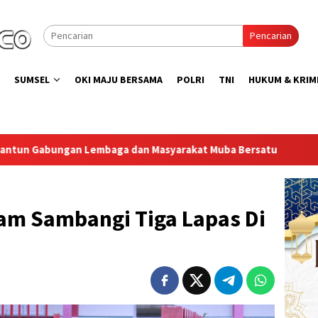
Pencarian
SUMSEL
OKI MAJU BERSAMA
POLRI
TNI
HUKUM & KRIM
syarakat Muba Bersatu
Lapas Muara Enim Gelar Bakti So
m Sambangi Tiga Lapas Di