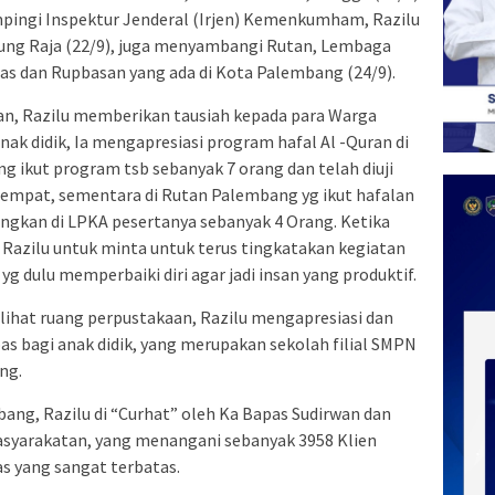
ingi Inspektur Jenderal (Irjen) Kemenkumham, Razilu
ung Raja (22/9), juga menyambangi Rutan, Lembaga
s dan Rupbasan yang ada di Kota Palembang (24/9).
tan, Razilu memberikan tausiah kepada para Warga
k didik, Ia mengapresiasi program hafal Al -Quran di
ng ikut program tsb sebanyak 7 orang dan telah diuji
empat, sementara di Rutan Palembang yg ikut hafalan
angkan di LPKA pesertanya sebanyak 4 Orang. Ketika
, Razilu untuk minta untuk terus tingkatakan kegiatan
g dulu memperbaiki diri agar jadi insan yang produktif.
lihat ruang perpustakaan, Razilu mengapresiasi dan
s bagi anak didik, yang merupakan sekolah filial SMPN
ng.
ang, Razilu di “Curhat” oleh Ka Bapas Sudirwan dan
yarakatan, yang menangani sebanyak 3958 Klien
as yang sangat terbatas.