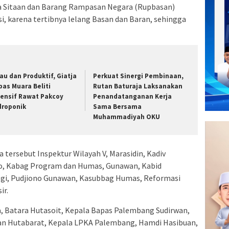
 Sitaan dan Barang Rampasan Negara (Rupbasan)
, karena tertibnya lelang Basan dan Baran, sehingga
jau dan Produktif, Giatja
Perkuat Sinergi Pembinaan,
pas Muara Beliti
Rutan Baturaja Laksanakan
tensif Rawat Pakcoy
Penandatanganan Kerja
droponik
Sama Bersama
Muhammadiyah OKU
a tersebut Inspektur Wilayah V, Marasidin, Kadiv
, Kabag Program dan Humas, Gunawan, Kabid
gi, Pudjiono Gunawan, Kasubbag Humas, Reformasi
ir.
, Batara Hutasoit, Kepala Bapas Palembang Sudirwan,
an Hutabarat, Kepala LPKA Palembang, Hamdi Hasibuan,