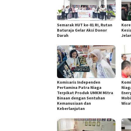
Semarak HUT ke-81 RI, Rutan
Kore
Baturaja Gelar Aksi Donor
Kesi
Darah
Jelan
Komisaris Independen
Komi
Pertamina Patra Niaga
Niag
Terpikat Produk UMKM Mitra
Energ
Binaan dengan Sentuhan
Mobi
Kemanusiaan dan
Wisa
Keberlanjutan