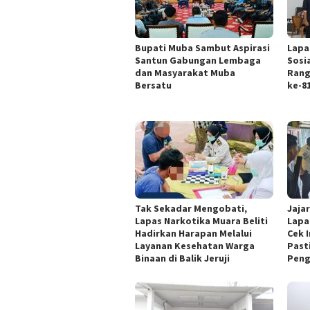
Bupati Muba Sambut Aspirasi
Lapa
Santun Gabungan Lembaga
Sosi
dan Masyarakat Muba
Rang
Bersatu
ke-8
Tak Sekadar Mengobati,
Jaja
Lapas Narkotika Muara Beliti
Lapa
Hadirkan Harapan Melalui
Cek I
Layanan Kesehatan Warga
Past
Binaan di Balik Jeruji
Pen