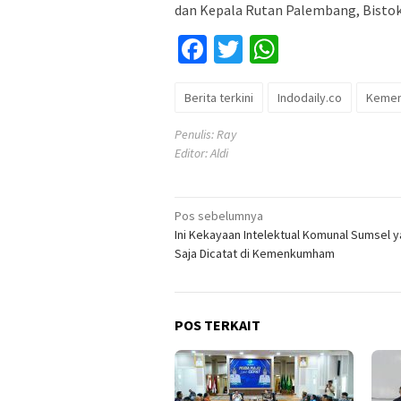
dan Kepala Rutan Palembang, Bistok 
Facebook
Twitter
WhatsApp
Berita terkini
Indodaily.co
Keme
Penulis: Ray
Editor: Aldi
Navigasi
Pos sebelumnya
Ini Kekayaan Intelektual Komunal Sumsel 
pos
Saja Dicatat di Kemenkumham
POS TERKAIT