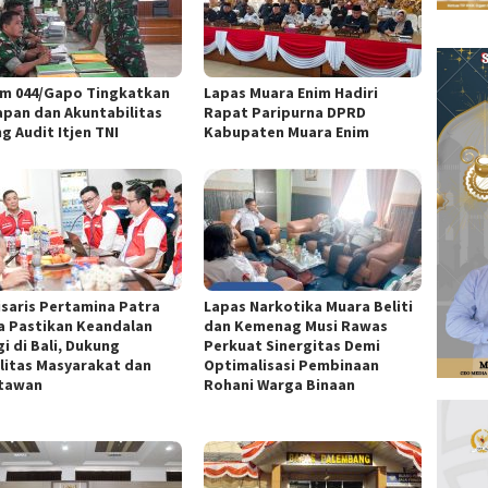
m 044/Gapo Tingkatkan
Lapas Muara Enim Hadiri
apan dan Akuntabilitas
Rapat Paripurna DPRD
g Audit Itjen TNI
Kabupaten Muara Enim
saris Pertamina Patra
Lapas Narkotika Muara Beliti
a Pastikan Keandalan
dan Kemenag Musi Rawas
i di Bali, Dukung
Perkuat Sinergitas Demi
litas Masyarakat dan
Optimalisasi Pembinaan
tawan
Rohani Warga Binaan