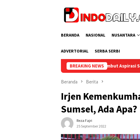
Loncat
ke
konten
BERANDA
NASIONAL
NUSANTARA
ADVERTORIAL
SERBA SERBI
Bupati Muba Sambut Aspirasi Santun Gabungan Lembaga dan Ma
BREAKING NEWS
Beranda
Berita
Irjen Kemenkumha
Sumsel, Ada Apa?
Reza Fajri
25 September 2022