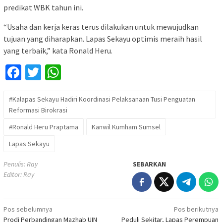
predikat WBK tahun ini.
“Usaha dan kerja keras terus dilakukan untuk mewujudkan
tujuan yang diharapkan. Lapas Sekayu optimis meraih hasil
yang terbaik,” kata Ronald Heru.
Facebook
Twitter
WhatsApp
#Kalapas Sekayu Hadiri Koordinasi Pelaksanaan Tusi Penguatan
Reformasi Birokrasi
#Ronald Heru Praptama
Kanwil Kumham Sumsel
Lapas Sekayu
Penulis: Ray
SEBARKAN
Editor: Ray
Navigasi
Pos sebelumnya
Pos berikutnya
Prodi Perbandingan Mazhab UIN
Peduli Sekitar, Lapas Perempuan