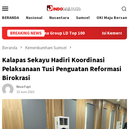
Loncat
Menu
ke
Mobile
konten
BERANDA
Nasional
Nusantara
Sumsel
OKI Maju Bersam
p 100
BREAKING NEWS
Isi Kemerdekaan dengan Kepedulian, Lapas Sekayu 
Beranda
Kemenkumham Sumsel
Kalapas Sekayu Hadiri Koordinasi
Pelaksanaan Tusi Penguatan Reformasi
Birokrasi
Reza Fajri
15 Juni 2023