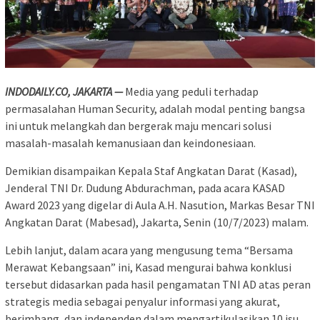
INDODAILY.CO, JAKARTA —
Media yang peduli terhadap
permasalahan Human Security, adalah modal penting bangsa
ini untuk melangkah dan bergerak maju mencari solusi
masalah-masalah kemanusiaan dan keindonesiaan.
Demikian disampaikan Kepala Staf Angkatan Darat (Kasad),
Jenderal TNI Dr. Dudung Abdurachman, pada acara KASAD
Award 2023 yang digelar di Aula A.H. Nasution, Markas Besar TNI
Angkatan Darat (Mabesad), Jakarta, Senin (10/7/2023) malam.
Lebih lanjut, dalam acara yang mengusung tema “Bersama
Merawat Kebangsaan” ini, Kasad mengurai bahwa konklusi
tersebut didasarkan pada hasil pengamatan TNI AD atas peran
strategis media sebagai penyalur informasi yang akurat,
berimbang, dan independen dalam mengartikulasikan 10 isu