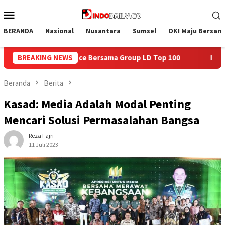
Loncat
Menu
ke
Mobile
konten
BERANDA
Nasional
Nusantara
Sumsel
OKI Maju Bersam
Group LD Top 100
BREAKING NEWS
Isi Kemerdekaan dengan Kepedulian, La
Beranda
Berita
Kasad: Media Adalah Modal Penting
Mencari Solusi Permasalahan Bangsa
Reza Fajri
11 Juli 2023