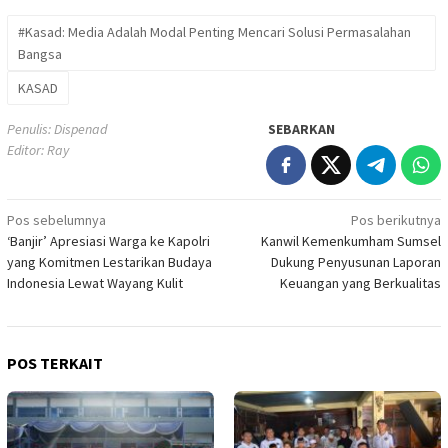
#Kasad: Media Adalah Modal Penting Mencari Solusi Permasalahan
Bangsa
KASAD
Penulis: Dispenad
SEBARKAN
Editor: Ray
Navigasi
Pos sebelumnya
Pos berikutnya
‘Banjir’ Apresiasi Warga ke Kapolri
Kanwil Kemenkumham Sumsel
pos
yang Komitmen Lestarikan Budaya
Dukung Penyusunan Laporan
Indonesia Lewat Wayang Kulit
Keuangan yang Berkualitas
POS TERKAIT