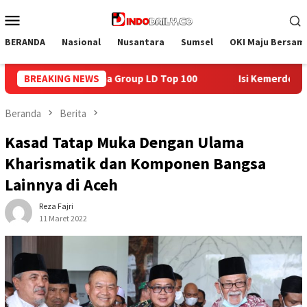
Loncat
Menu
ke
Mobile
konten
BERANDA
Nasional
Nusantara
Sumsel
OKI Maju Bersam
100
BREAKING NEWS
Isi Kemerdekaan dengan Kepedulian, Lapas Sekayu Be
Beranda
Berita
Kasad Tatap Muka Dengan Ulama
Kharismatik dan Komponen Bangsa
Lainnya di Aceh
Reza Fajri
11 Maret 2022