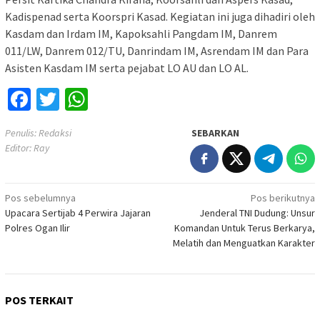
Kadispenad serta Koorspri Kasad. Kegiatan ini juga dihadiri oleh
Kasdam dan Irdam IM, Kapoksahli Pangdam IM, Danrem
011/LW, Danrem 012/TU, Danrindam IM, Asrendam IM dan Para
Asisten Kasdam IM serta pejabat LO AU dan LO AL.
Facebook
Twitter
WhatsApp
Penulis: Redaksi
SEBARKAN
Editor: Ray
Navigasi
Pos sebelumnya
Pos berikutnya
Upacara Sertijab 4 Perwira Jajaran
Jenderal TNI Dudung: Unsur
pos
Polres Ogan Ilir
Komandan Untuk Terus Berkarya,
Melatih dan Menguatkan Karakter
POS TERKAIT