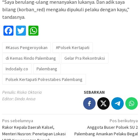
“Saya berulang-ulang menanyakan lukanya. Dan adik saya
bilang (korban_red) mengaku dipukuli pelaku dengan kayu,”
tandasnya.
Facebook
Twitter
WhatsApp
#Kasus Pengeroyokan
#Polsek Kertapati
di Kemas Rindo Palembang
Gelar Pra Rekontruksi
Indodaily.co
Palembang
Polsek Kertapati Polrestabes Palembang
Penulis: Riska Oktaria
SEBARKAN
Editor: Dinda Anisa
Navigasi
Pos sebelumnya
Pos berikutnya
Rakor Kepala Daerah Kalsel,
Anggota Buser Polsek SU 2
pos
Menteri Nusron: Penetapan Lokasi
Palembang Amankan Pelaku Begal