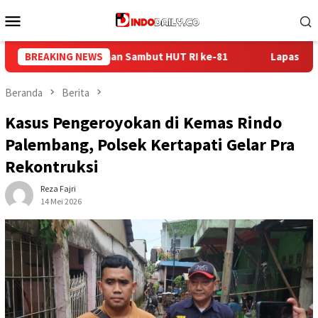
Loncat
Menu
ke
Mobile
konten
BREAKING NEWS
Lapas Sekayu Gandeng Kwarcab Muba Berikan Materi Dasa
Beranda
Berita
Kasus Pengeroyokan di Kemas Rindo
Palembang, Polsek Kertapati Gelar Pra
Rekontruksi
Reza Fajri
14 Mei 2026