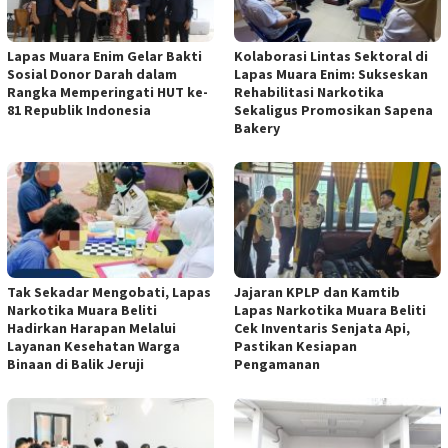
Lapas Muara Enim Gelar Bakti
Kolaborasi Lintas Sektoral di
Sosial Donor Darah dalam
Lapas Muara Enim: Sukseskan
Rangka Memperingati HUT ke-
Rehabilitasi Narkotika
81 Republik Indonesia
Sekaligus Promosikan Sapena
Bakery
Tak Sekadar Mengobati, Lapas
Jajaran KPLP dan Kamtib
Narkotika Muara Beliti
Lapas Narkotika Muara Beliti
Hadirkan Harapan Melalui
Cek Inventaris Senjata Api,
Layanan Kesehatan Warga
Pastikan Kesiapan
Binaan di Balik Jeruji
Pengamanan