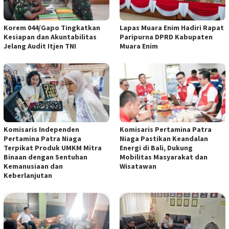
Korem 044/Gapo Tingkatkan
Lapas Muara Enim Hadiri Rapat
Kesiapan dan Akuntabilitas
Paripurna DPRD Kabupaten
Jelang Audit Itjen TNI
Muara Enim
Komisaris Independen
Komisaris Pertamina Patra
Pertamina Patra Niaga
Niaga Pastikan Keandalan
Terpikat Produk UMKM Mitra
Energi di Bali, Dukung
Binaan dengan Sentuhan
Mobilitas Masyarakat dan
Kemanusiaan dan
Wisatawan
Keberlanjutan