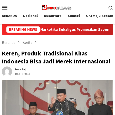
Loncat
Menu
ke
Mobile
konten
BERANDA
Nasional
Nusantara
Sumsel
OKI Maju Bersam
sikan Sapena Bakery
BREAKING NEWS
Tak Sekadar Mengobati, Lapas Narkoti
Beranda
Berita
Keren, Produk Tradisional Khas
Indonesia Bisa Jadi Merek Internasional
Reza Fajri
10 Juli 2023