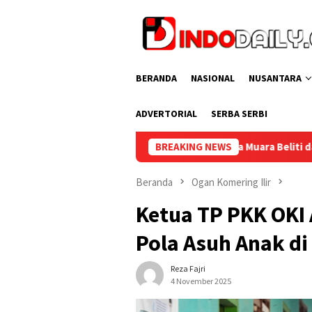
Loncat
ke
konten
BERANDA
NASIONAL
NUSANTARA
ADVERTORIAL
SERBA SERBI
Lapas Narkotika Muara Beliti dan Kemenag Musi Rawas Perkuat
BREAKING NEWS
Beranda
Ogan Komering Ilir
Ketua TP PKK OKI 
Pola Asuh Anak di
Reza Fajri
4 November 2025