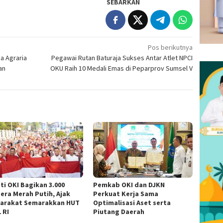
SEBARKAN
Pos berikutnya
a Agraria
Pegawai Rutan Baturaja Sukses Antar Atlet NPCI
an
OKU Raih 10 Medali Emas di Peparprov Sumsel V
ti OKI Bagikan 3.000
Pemkab OKI dan DJKN
era Merah Putih, Ajak
Perkuat Kerja Sama
arakat Semarakkan HUT
Optimalisasi Aset serta
 RI
Piutang Daerah