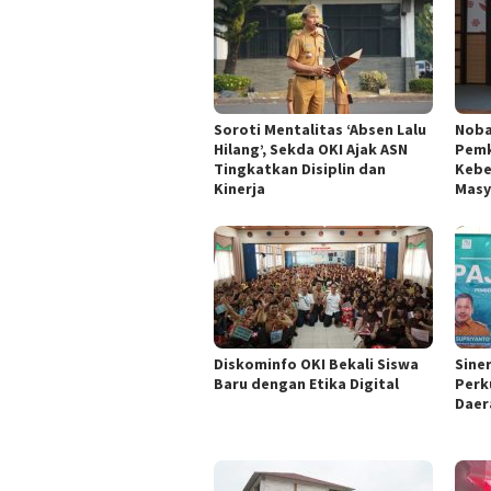
Soroti Mentalitas ‘Absen Lalu
Nobar
Hilang’, Sekda OKI Ajak ASN
Pemk
Tingkatkan Disiplin dan
Kebe
Kinerja
Masy
Diskominfo OKI Bekali Siswa
Sine
Baru dengan Etika Digital
Perk
Daer