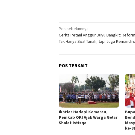
Navigasi
Pos sebelumnya
Cerita Petani Anggur Duyu Bangkit: Reform
pos
Tak Hanya Soal Tanah, tapi Juga Kemandiri
POS TERKAIT
Ikhtiar Hadapi Kemarau,
Bupa
Pemkab OKI Ajak Warga Gelar
Bend
Shalat Istisqa
Masy
ke-81