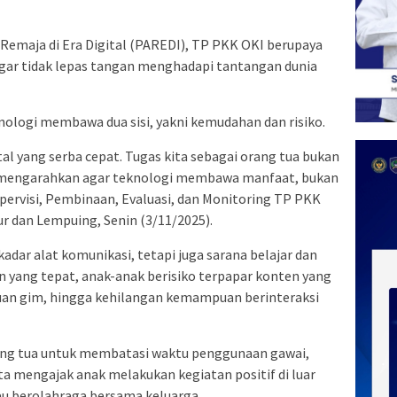
Remaja di Era Digital (PAREDI), TP PKK OKI berupaya
ar tidak lepas tangan menghadapi tantangan dunia
ologi membawa dua sisi, yakni kemudahan dan risiko.
tal yang serba cepat. Tugas kita sebagai orang tua bukan
 mengarahkan agar teknologi membawa manfaat, bukan
upervisi, Pembinaan, Evaluasi, dan Monitoring TP PKK
r dan Lempuing, Senin (3/11/2025).
kadar alat komunikasi, tetapi juga sarana belajar dan
yang tepat, anak-anak berisiko terpapar konten yang
duan gim, hingga kehilangan kemampuan berinteraksi
ang tua untuk membatasi waktu penggunaan gawai,
ta mengajak anak melakukan kegiatan positif di luar
au berolahraga bersama keluarga.