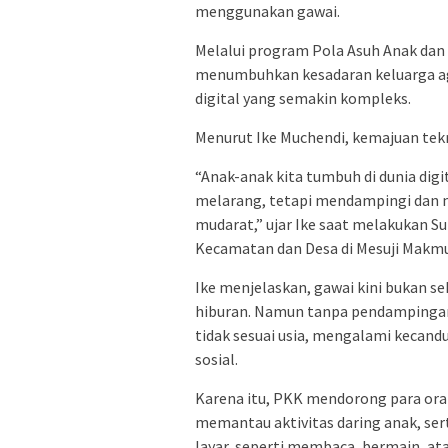
menggunakan gawai.
Melalui program Pola Asuh Anak dan 
menumbuhkan kesadaran keluarga ag
digital yang semakin kompleks.
Menurut Ike Muchendi, kemajuan tekn
“Anak-anak kita tumbuh di dunia digi
melarang, tetapi mendampingi dan
mudarat,” ujar Ike saat melakukan S
Kecamatan dan Desa di Mesuji Makmu
Ike menjelaskan, gawai kini bukan se
hiburan. Namun tanpa pendampingan 
tidak sesuai usia, mengalami kecan
sosial.
Karena itu, PKK mendorong para or
memantau aktivitas daring anak, ser
layar, seperti membaca, bermain, at