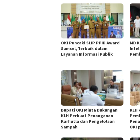
OKI Puncaki SLIP PPID Award
MD K
Sumsel, Terbaik dalam
Inte
Layanan Informasi Publik
Pemb
Bupati OKI Minta Dukungan
KLH 
KLH Perkuat Penanganan
Pem
Karhutla dan Pengelolaan
Pena
Sampah
OKI 