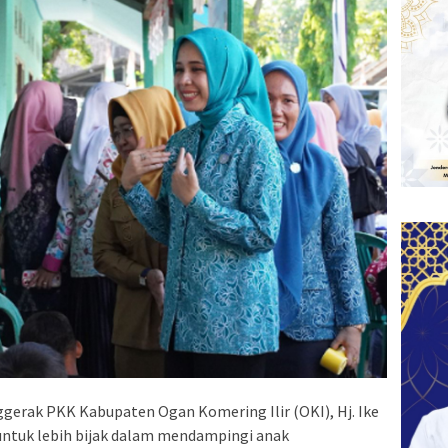
gerak PKK Kabupaten Ogan Komering Ilir (OKI), Hj. Ike
untuk lebih bijak dalam mendampingi anak