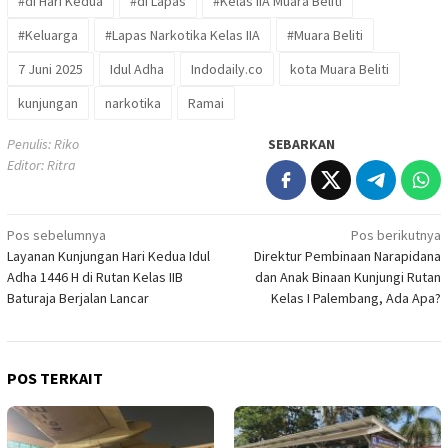
#di Hari Kedua
#di Lapas
#Kelas IIA Muara Beliti
#Keluarga
#Lapas Narkotika Kelas IIA
#Muara Beliti
7 Juni 2025
Idul Adha
Indodaily.co
kota Muara Beliti
kunjungan
narkotika
Ramai
Penulis: Riko
SEBARKAN
Editor: Ritra
Navigasi
Pos sebelumnya
Pos berikutnya
Layanan Kunjungan Hari Kedua Idul
Direktur Pembinaan Narapidana
pos
Adha 1446 H di Rutan Kelas IIB
dan Anak Binaan Kunjungi Rutan
Baturaja Berjalan Lancar
Kelas I Palembang, Ada Apa?
POS TERKAIT