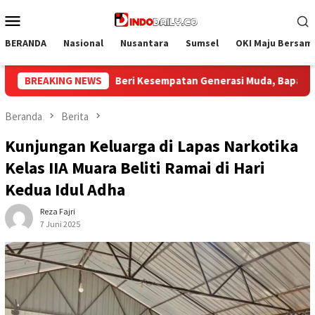
Loncat
Menu
ke
Mobile
konten
BERANDA
Nasional
Nusantara
Sumsel
OKI Maju Bersam
i Muda, Bapas Palembang Terima Peserta Maganghub Angkatan 2
BREAKING NEWS
Beranda
Berita
Kunjungan Keluarga di Lapas Narkotika
Kelas IIA Muara Beliti Ramai di Hari
Kedua Idul Adha
Reza Fajri
7 Juni 2025