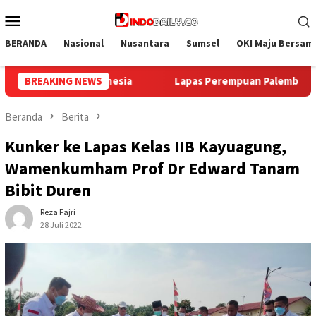
Loncat
Menu
ke
Mobile
konten
BERANDA
Nasional
Nusantara
Sumsel
OKI Maju Bersam
an Palembang Gelar Aksi Bersih Kemerdekaan, Kobarkan Semang
BREAKING NEWS
Beranda
Berita
Kunker ke Lapas Kelas IIB Kayuagung,
Wamenkumham Prof Dr Edward Tanam
Bibit Duren
Reza Fajri
28 Juli 2022