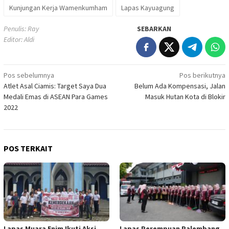
Kunjungan Kerja Wamenkumham
Lapas Kayuagung
Penulis: Ray
SEBARKAN
Editor: Aldi
Navigasi
Pos sebelumnya
Pos berikutnya
Atlet Asal Ciamis: Target Saya Dua
Belum Ada Kompensasi, Jalan
pos
Medali Emas di ASEAN Para Games
Masuk Hutan Kota di Blokir
2022
POS TERKAIT
Lapas Muara Enim Ikuti Aksi
Lapas Perempuan Palembang