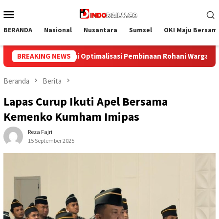
Loncat
Menu
ke
Mobile
konten
BERANDA
Nasional
Nusantara
Sumsel
OKI Maju Bersam
ani Warga Binaan
BREAKING NEWS
Bangun Kesamaan Persepsi, Lapas Narko
Beranda
Berita
Lapas Curup Ikuti Apel Bersama
Kemenko Kumham Imipas
Reza Fajri
15 September 2025