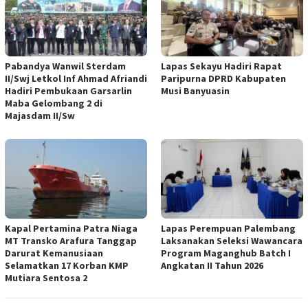
Pabandya Wanwil Sterdam
Lapas Sekayu Hadiri Rapat
II/Swj Letkol Inf Ahmad Afriandi
Paripurna DPRD Kabupaten
Hadiri Pembukaan Garsarlin
Musi Banyuasin
Maba Gelombang 2 di
Majasdam II/Sw
Kapal Pertamina Patra Niaga
Lapas Perempuan Palembang
MT Transko Arafura Tanggap
Laksanakan Seleksi Wawancara
Darurat Kemanusiaan
Program Maganghub Batch I
Selamatkan 17 Korban KMP
Angkatan II Tahun 2026
Mutiara Sentosa 2