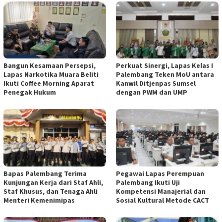
Bangun Kesamaan Persepsi,
Perkuat Sinergi, Lapas Kelas I
Lapas Narkotika Muara Beliti
Palembang Teken MoU antara
Ikuti Coffee Morning Aparat
Kanwil Ditjenpas Sumsel
Penegak Hukum
dengan PWM dan UMP
Bapas Palembang Terima
Pegawai Lapas Perempuan
Kunjungan Kerja dari Staf Ahli,
Palembang Ikuti Uji
Staf Khusus, dan Tenaga Ahli
Kompetensi Manajerial dan
Menteri Kemenimipas
Sosial Kultural Metode CACT