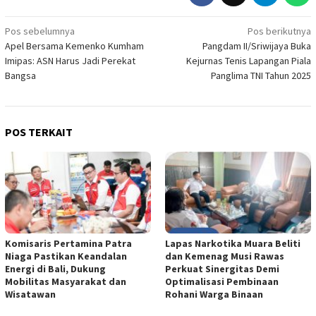
Navigasi
Pos sebelumnya
Pos berikutnya
Apel Bersama Kemenko Kumham
Pangdam II/Sriwijaya Buka
pos
Imipas: ASN Harus Jadi Perekat
Kejurnas Tenis Lapangan Piala
Bangsa
Panglima TNI Tahun 2025
POS TERKAIT
Komisaris Pertamina Patra
Lapas Narkotika Muara Beliti
Niaga Pastikan Keandalan
dan Kemenag Musi Rawas
Energi di Bali, Dukung
Perkuat Sinergitas Demi
Mobilitas Masyarakat dan
Optimalisasi Pembinaan
Wisatawan
Rohani Warga Binaan