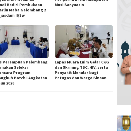
andi Hadiri Pembukaan
Musi Banyuasin
arlin Maba Gelombang 2
ajasdam II/Sw
s Perempuan Palembang
Lapas Muara Enim Gelar CKG
anakan Seleksi
dan Skrining TBC, HIV, serta
ncara Program
Penyakit Menular bagi
nghub Batch I Angkatan
Petugas dan Warga Binaan
hun 2026