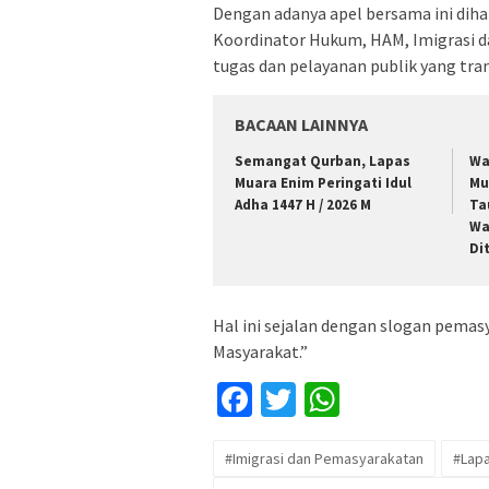
Dengan adanya apel bersama ini diha
Koordinator Hukum, HAM, Imigrasi 
tugas dan pelayanan publik yang tra
BACAAN LAINNYA
Semangat Qurban, Lapas
Wa
Muara Enim Peringati Idul
Mu
Adha 1447 H / 2026 M
Ta
Wa
Di
Hal ini sejalan dengan slogan pema
Masyarakat.”
Facebook
Twitter
WhatsApp
#Imigrasi dan Pemasyarakatan
#Lapa