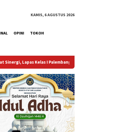
KAMIS, 6 AGUSTUS 2026
INAL
OPINI
TOKOH
embang Teken MoU antara Kanwil Ditjenpas Sumsel dengan PWM da