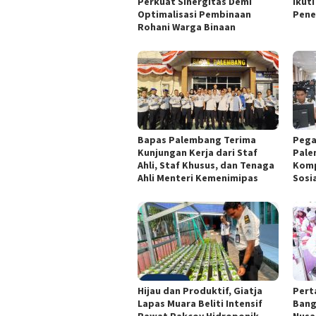
Perkuat Sinergitas Demi
Ikut
Optimalisasi Pembinaan
Pene
Rohani Warga Binaan
Bapas Palembang Terima
Pega
Kunjungan Kerja dari Staf
Pale
Ahli, Staf Khusus, dan Tenaga
Komp
Ahli Menteri Kemenimipas
Sosi
Hijau dan Produktif, Giatja
Pert
Lapas Muara Beliti Intensif
Bang