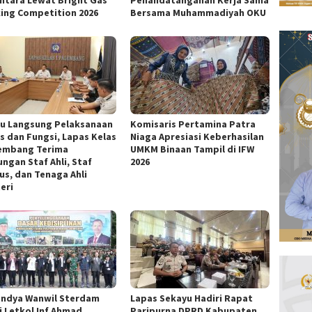
ntara Lewat Bright Gas
Penandatanganan Kerja Sama
ing Competition 2026
Bersama Muhammadiyah OKU
au Langsung Pelaksanaan
Komisaris Pertamina Patra
s dan Fungsi, Lapas Kelas
Niaga Apresiasi Keberhasilan
lembang Terima
UMKM Binaan Tampil di IFW
ungan Staf Ahli, Staf
2026
us, dan Tenaga Ahli
eri
ndya Wanwil Sterdam
Lapas Sekayu Hadiri Rapat
j Letkol Inf Ahmad
Paripurna DPRD Kabupaten