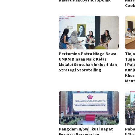
Rawat Pakcoy Hidroponik
Nusa
Cook
Pertamina Patra Niaga Bawa
Tinj
UMKM BInaan Naik Kelas
Tuga
Melalui Sentuhan Inklusif dan
I Pa
Strategi Storytelling
Kunj
Khus
Ment
Pangdam II/Swj Ikuti Rapat
Paba
Evaluasi Percepatan
II/Sw