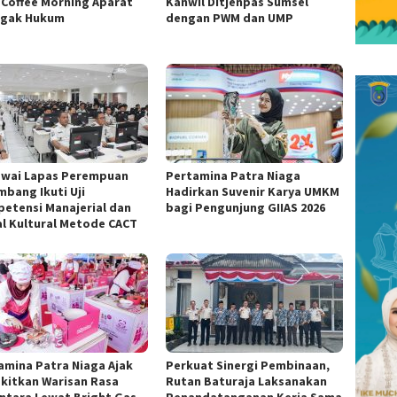
i Coffee Morning Aparat
Kanwil Ditjenpas Sumsel
gak Hukum
dengan PWM dan UMP
wai Lapas Perempuan
Pertamina Patra Niaga
mbang Ikuti Uji
Hadirkan Suvenir Karya UMKM
etensi Manajerial dan
bagi Pengunjung GIIAS 2026
al Kultural Metode CACT
amina Patra Niaga Ajak
Perkuat Sinergi Pembinaan,
kitkan Warisan Rasa
Rutan Baturaja Laksanakan