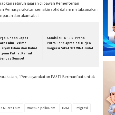
rapkan seluruh jajaran di bawah Kementerian
dan Pemasyarakatan semakin solid dalam melaksanakan
nsparan dan akuntabel.
rga Binaan Lapas
Komisi XIII DPR RI Prana
ara Enim Terima
Putra Sohe Apresiasi Dirjen
usiyah Islam dari Kabid
Imigrasi Sikat 321 WNA Judol
tpam Patnal Kanwil
tjenpas Sumsel
syarakatan, “Pemasyarakatan PASTI Bermanfaat untuk
s Muara Enim
#menko polhukam
HAM
imigrasi