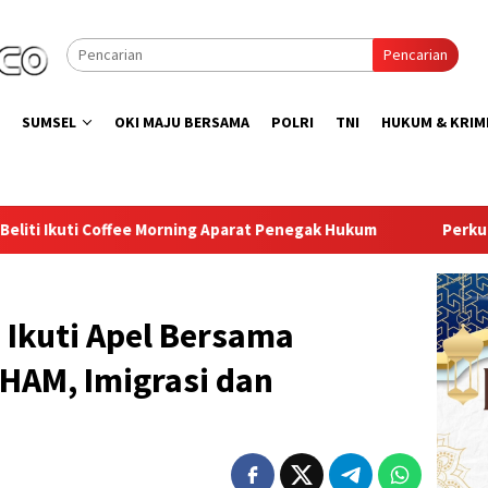
Pencarian
SUMSEL
OKI MAJU BERSAMA
POLRI
TNI
HUKUM & KRIM
parat Penegak Hukum
Perkuat Sinergi, Lapas Kelas I Pal
 Ikuti Apel Bersama
AM, Imigrasi dan