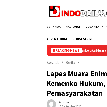
Loncat
ke
konten
BERANDA
NASIONAL
NUSANTARA
ADVERTORIAL
SERBA SERBI
Persepsi, Lapas Narkotika Muara Beliti Ikuti Coffee Morning A
BREAKING NEWS
Beranda
Berita
Lapas Muara Enim
Kemenko Hukum, H
Pemasyarakatan
Reza Fajri
15 September 2025