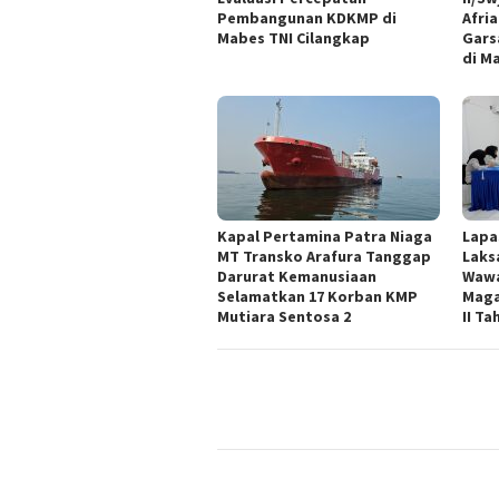
Pembangunan KDKMP di
Afri
Mabes TNI Cilangkap
Gars
di M
Kapal Pertamina Patra Niaga
Lapa
MT Transko Arafura Tanggap
Laks
Darurat Kemanusiaan
Wawa
Selamatkan 17 Korban KMP
Maga
Mutiara Sentosa 2
II Ta