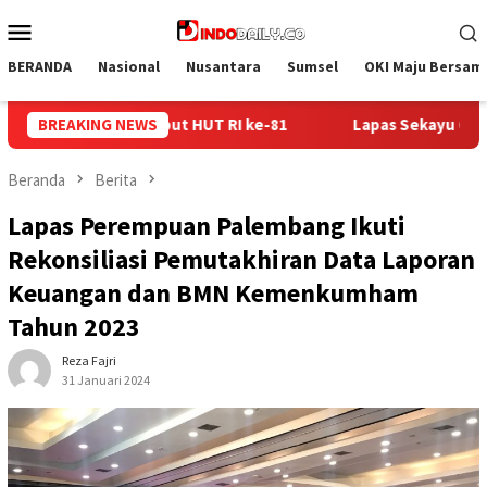
Loncat
Menu
ke
Mobile
konten
BERANDA
Nasional
Nusantara
Sumsel
OKI Maju Bersam
Lapas Sekayu Gandeng Kwarcab Muba Berikan Materi Dasar Kepr
BREAKING NEWS
Beranda
Berita
Lapas Perempuan Palembang Ikuti
Rekonsiliasi Pemutakhiran Data Laporan
Keuangan dan BMN Kemenkumham
Tahun 2023
Reza Fajri
31 Januari 2024