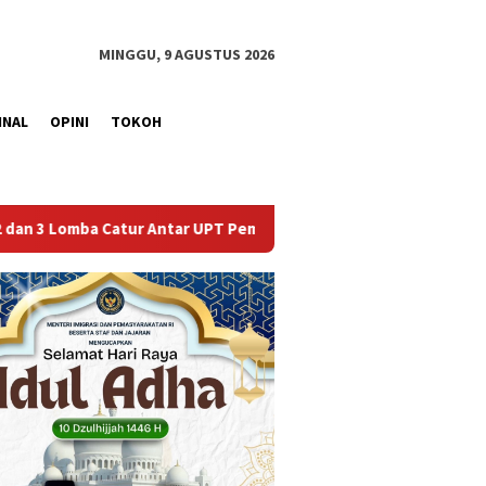
MINGGU, 9 AGUSTUS 2026
INAL
OPINI
TOKOH
T Pemasyarakatan se-Palembang Raya
Semarak HUT ke-81 R