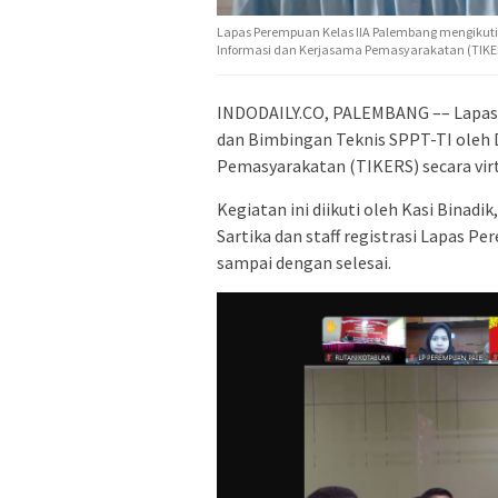
Lapas Perempuan Kelas IIA Palembang mengikuti S
Informasi dan Kerjasama Pemasyarakatan (TIKERS)
INDODAILY.CO, PALEMBANG –– Lapas 
dan Bimbingan Teknis SPPT-TI oleh 
Pemasyarakatan (TIKERS) secara virtu
Kegiatan ini diikuti oleh Kasi Binadi
Sartika dan staff registrasi Lapas P
sampai dengan selesai.