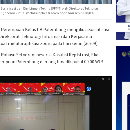
osialisasi dan Bimbingan Teknis SPPT-TI oleh Direktorat Teknologi
 secara virtual melalui aplikasi zoom pada hari senin (30/09).
Perempuan Kelas IIA Palembang mengikuti Sosialisasi
Direktorat Teknologi Informasi dan Kerjasama
al melalui aplikasi zoom pada hari senin (30/09).
k, Rahayu Setyoreni beserta Kasubsi Registrasi, Eka
erempuan Palembang di ruang binadik pukul 09.00 WIB