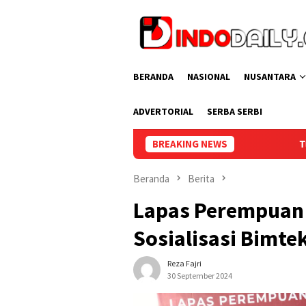
Loncat
ke
konten
BERANDA
NASIONAL
NUSANTARA
ADVERTORIAL
SERBA SERBI
Tunjukkan Strategi Cermat, Lapa
BREAKING NEWS
Beranda
Berita
Lapas Perempuan 
Sosialisasi Bimte
Reza Fajri
30 September 2024