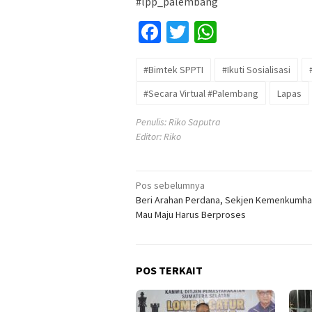
#lpp_palembang
Facebook
Twitter
WhatsApp
#Bimtek SPPTI
#Ikuti Sosialisasi
#Secara Virtual #Palembang
Lapas
Penulis: Riko Saputra
Editor: Riko
Navigasi
Pos sebelumnya
Beri Arahan Perdana, Sekjen Kemenkumha
pos
Mau Maju Harus Berproses
POS TERKAIT