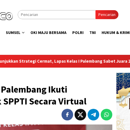
Pencarian
SUMSEL
OKI MAJU BERSAMA
POLRI
TNI
HUKUM & KRIM
s Kelas I Palembang Sabet Juara 2 dan 3 Lomba Catur Antar UP
Palembang Ikuti
k SPPTI Secara Virtual