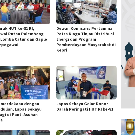
rak HUT ke-81 RI,
Dewan Komisaris Pertamina
wai Rutan Palembang
Patra Niaga Tinjau Distribusi
i Lomba Catur dan Gaple
Energi dan Program
rpegawai
Pemberdayaan Masyarakat di
Kepri
Kemerdekaan dengan
Lapas Sekayu Gelar Donor
dulian, Lapas Sekayu
Darah Peringati HUT RI ke-81
agi di Panti Asuhan
za