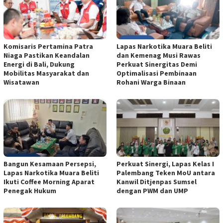
Komisaris Pertamina Patra
Lapas Narkotika Muara Beliti
Niaga Pastikan Keandalan
dan Kemenag Musi Rawas
Energi di Bali, Dukung
Perkuat Sinergitas Demi
Mobilitas Masyarakat dan
Optimalisasi Pembinaan
Wisatawan
Rohani Warga Binaan
Bangun Kesamaan Persepsi,
Perkuat Sinergi, Lapas Kelas I
Lapas Narkotika Muara Beliti
Palembang Teken MoU antara
Ikuti Coffee Morning Aparat
Kanwil Ditjenpas Sumsel
Penegak Hukum
dengan PWM dan UMP