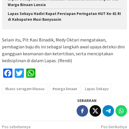
Warga Binaan Lansia
Lapas Sekayu Hadiri Rapat Persiapan Peringatan HUT Ke-81 RI
di Kabupaten Musi Banyuasin
Selain itu, Plt Kasi Binadik, Medy Oktari mengatakan,
pembagian baju dis ini sebagai langkah awal upaya deteksi dini
gangguan keamanan dan ketertiban, serta menciptakan
kedisiplinan di dalam Lapas. (Rendi)
Facebook
Twitter
WhatsApp
#kaos seragam khusus
#warga binaan
Lapas Sekayu
SEBARKAN
Navigasi
Pos sebelumnya
Pos berikutnya