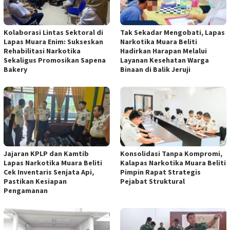
Kolaborasi Lintas Sektoral di
Tak Sekadar Mengobati, Lapas
Lapas Muara Enim: Sukseskan
Narkotika Muara Beliti
Rehabilitasi Narkotika
Hadirkan Harapan Melalui
Sekaligus Promosikan Sapena
Layanan Kesehatan Warga
Bakery
Binaan di Balik Jeruji
Jajaran KPLP dan Kamtib
Konsolidasi Tanpa Kompromi,
Lapas Narkotika Muara Beliti
Kalapas Narkotika Muara Beliti
Cek Inventaris Senjata Api,
Pimpin Rapat Strategis
Pastikan Kesiapan
Pejabat Struktural
Pengamanan