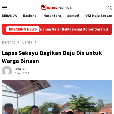
Loncat
Menu
ke
Mobile
konten
BERANDA
Nasional
Nusantara
Sumsel
OKI Maju Bersam
or Darah dalam Rangka Memperingati HUT ke-81 Republik Indonesi
BREAKING NEWS
Beranda
Berita
Lapas Sekayu Bagikan Baju Dis untuk
Warga Binaan
Reza Fajri
6 Juni 2023