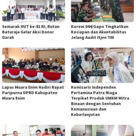
Semarak HUT ke-81 RI, Rutan
Korem 044/Gapo Tingkatkan
Baturaja Gelar Aksi Donor
Kesiapan dan Akuntabilitas
Darah
Jelang Audit Itjen TNI
Lapas Muara Enim Hadiri Rapat
Komisaris Independen
Paripurna DPRD Kabupaten
Pertamina Patra Niaga
Muara Enim
Terpikat Produk UMKM Mitra
Binaan dengan Sentuhan
Kemanusiaan dan
Keberlanjutan