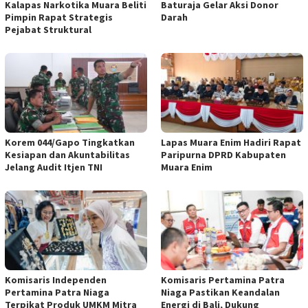
Kalapas Narkotika Muara Beliti
Baturaja Gelar Aksi Donor
Pimpin Rapat Strategis
Darah
Pejabat Struktural
Korem 044/Gapo Tingkatkan
Lapas Muara Enim Hadiri Rapat
Kesiapan dan Akuntabilitas
Paripurna DPRD Kabupaten
Jelang Audit Itjen TNI
Muara Enim
Komisaris Independen
Komisaris Pertamina Patra
Pertamina Patra Niaga
Niaga Pastikan Keandalan
Terpikat Produk UMKM Mitra
Energi di Bali, Dukung