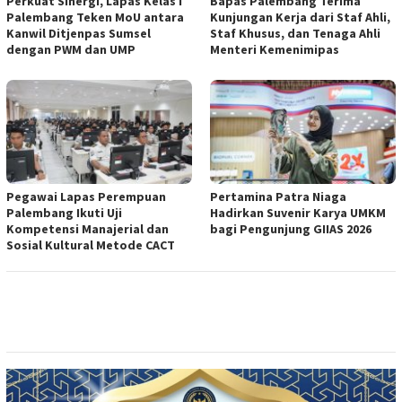
Perkuat Sinergi, Lapas Kelas I
Bapas Palembang Terima
Palembang Teken MoU antara
Kunjungan Kerja dari Staf Ahli,
Kanwil Ditjenpas Sumsel
Staf Khusus, dan Tenaga Ahli
dengan PWM dan UMP
Menteri Kemenimipas
Pegawai Lapas Perempuan
Pertamina Patra Niaga
Palembang Ikuti Uji
Hadirkan Suvenir Karya UMKM
Kompetensi Manajerial dan
bagi Pengunjung GIIAS 2026
Sosial Kultural Metode CACT