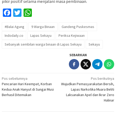
pikir positif selama menjalani masa pembinaan.
Facebook
Twitter
WhatsApp
#Balai Agung
9 Warga Binaan
Gandeng Puskesmas
Indodaily.co
Lapas Sekayu
Periksa Kejiwaan
Sebanyak sembilan warga binaan di Lapas Sekayu
Sekayu
SEBARKAN
Navigasi
Pos sebelumnya
Pos berikutnya
Pencarian Hari Keempat, Korban
Wujudkan Pemasyarakatan Bersih,
pos
Kedua Anak Hanyut di Sungai Musi
Lapas Narkotika Muara Beliti
Berhasil Ditemukan
Laksanakan Apel dan Ikrar Zero
Halinar