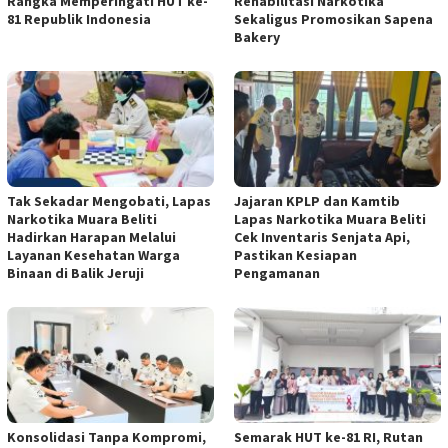
Rangka Memperingati HUT ke-
Rehabilitasi Narkotika
81 Republik Indonesia
Sekaligus Promosikan Sapena
Bakery
Tak Sekadar Mengobati, Lapas
Jajaran KPLP dan Kamtib
Narkotika Muara Beliti
Lapas Narkotika Muara Beliti
Hadirkan Harapan Melalui
Cek Inventaris Senjata Api,
Layanan Kesehatan Warga
Pastikan Kesiapan
Binaan di Balik Jeruji
Pengamanan
Konsolidasi Tanpa Kompromi,
Semarak HUT ke-81 RI, Rutan