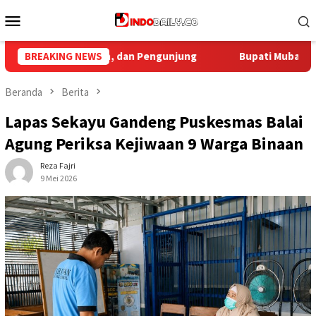
Loncat
Menu
ke
Mobile
konten
Bupati Muba Sambut Aspirasi Santun Gabungan Lembaga dan 
BREAKING NEWS
Beranda
Berita
Lapas Sekayu Gandeng Puskesmas Balai
Agung Periksa Kejiwaan 9 Warga Binaan
Reza Fajri
9 Mei 2026