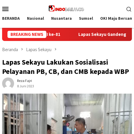
Loncat
Menu
ke
Mobile
konten
BERANDA
Nasional
Nusantara
Sumsel
OKI Maju Bersam
ayu Gandeng Kwarcab Muba Berikan Materi Dasar Kepramukaan k
BREAKING NEWS
Beranda
Lapas Sekayu
Lapas Sekayu Lakukan Sosialisasi
Pelayanan PB, CB, dan CMB kepada WBP
Reza Fajri
8 Juni 2023