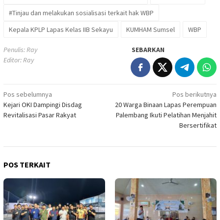
#Tinjau dan melakukan sosialisasi terkait hak WBP
Kepala KPLP Lapas Kelas IIB Sekayu
KUMHAM Sumsel
WBP
Penulis: Ray
SEBARKAN
Editor: Ray
Navigasi
Pos sebelumnya
Pos berikutnya
Kejari OKI Dampingi Disdag
20 Warga Binaan Lapas Perempuan
pos
Revitalisasi Pasar Rakyat
Palembang Ikuti Pelatihan Menjahit
Bersertifikat
POS TERKAIT