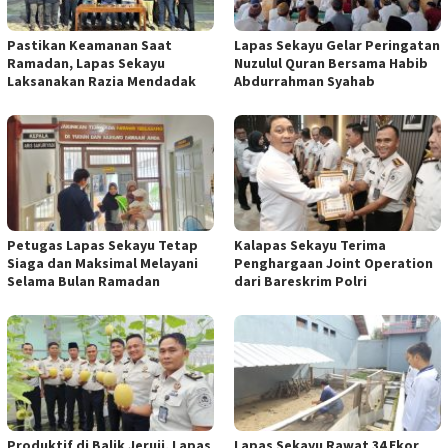
Pastikan Keamanan Saat
Lapas Sekayu Gelar Peringatan
Ramadan, Lapas Sekayu
Nuzulul Quran Bersama Habib
Laksanakan Razia Mendadak
Abdurrahman Syahab
Petugas Lapas Sekayu Tetap
Kalapas Sekayu Terima
Siaga dan Maksimal Melayani
Penghargaan Joint Operation
Selama Bulan Ramadan
dari Bareskrim Polri
Produktif di Balik Jeruji, Lapas
Lapas Sekayu Rawat 34 Ekor