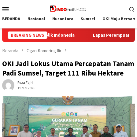
Loncat
Menu
ke
Mobile
konten
BERANDA
Nasional
Nusantara
Sumsel
OKI Maju Bersam
pas Perempuan Palembang Gelar Aksi Bersih Kemerdekaan, Kob
BREAKING NEWS
Beranda
Ogan Komering Ilir
OKI Jadi Lokus Utama Percepatan Tanam
Padi Sumsel, Target 111 Ribu Hektare
Reza Fajri
19 Mei 2026