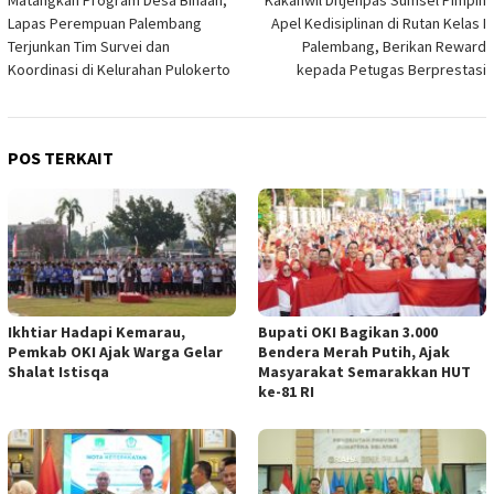
Matangkan Program Desa Binaan,
Kakanwil Ditjenpas Sumsel Pimpin
pos
Lapas Perempuan Palembang
Apel Kedisiplinan di Rutan Kelas I
Terjunkan Tim Survei dan
Palembang, Berikan Reward
Koordinasi di Kelurahan Pulokerto
kepada Petugas Berprestasi
POS TERKAIT
Ikhtiar Hadapi Kemarau,
Bupati OKI Bagikan 3.000
Pemkab OKI Ajak Warga Gelar
Bendera Merah Putih, Ajak
Shalat Istisqa
Masyarakat Semarakkan HUT
ke-81 RI