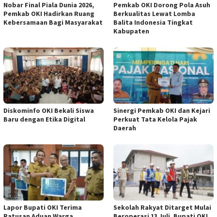
Nobar Final Piala Dunia 2026,
Pemkab OKI Dorong Pola Asuh
Pemkab OKI Hadirkan Ruang
Berkualitas Lewat Lomba
Kebersamaan Bagi Masyarakat
Balita Indonesia Tingkat
Kabupaten
Diskominfo OKI Bekali Siswa
Sinergi Pemkab OKI dan Kejari
Baru dengan Etika Digital
Perkuat Tata Kelola Pajak
Daerah
Lapor Bupati OKI Terima
Sekolah Rakyat Ditarget Mulai
Ratusan Aduan Warga,
Beroperasi 13 Juli, Bupati OKI