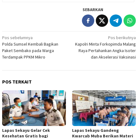
SEBARKAN
Navigasi
Pos sebelumnya
Pos berikutnya
Polda Sumsel Kembali Bagikan
Kapolri Minta Forkopimda Malang
pos
Paket Sembako pada Warga
Raya Pertahankan Angka Isoter
Terdampak PPKM Mikro
dan Akselerasi Vaksinasi
POS TERKAIT
Lapas Sekayu Gelar Cek
Lapas Sekayu Gandeng
Kesehatan Gratis bagi
Kwarcab Muba Berikan Materi