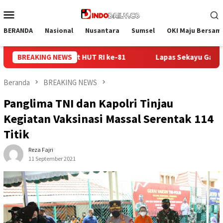
Loncat
Menu
ke
Mobile
konten
BERANDA
Nasional
Nusantara
Sumsel
OKI Maju Bersam
apas Sekayu Gandeng Kwarcab Muba Berikan Materi Dasar Kepra
BREAKING NEWS
Beranda
BREAKING NEWS
Panglima TNI dan Kapolri Tinjau
Kegiatan Vaksinasi Massal Serentak 114
Titik
Reza Fajri
11 September 2021