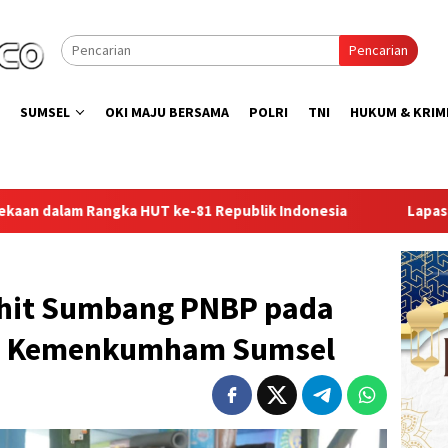
Pencarian
SUMSEL
OKI MAJU BERSAMA
POLRI
TNI
HUKUM & KRIM
epublik Indonesia
Lapas Perempuan Palembang Gelar Aks
hit Sumbang PNBP pada
m Kemenkumham Sumsel