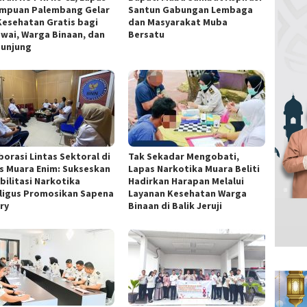
mpuan Palembang Gelar
Santun Gabungan Lembaga
Kesehatan Gratis bagi
dan Masyarakat Muba
wai, Warga Binaan, dan
Bersatu
unjung
borasi Lintas Sektoral di
Tak Sekadar Mengobati,
s Muara Enim: Sukseskan
Lapas Narkotika Muara Beliti
bilitasi Narkotika
Hadirkan Harapan Melalui
ligus Promosikan Sapena
Layanan Kesehatan Warga
ry
Binaan di Balik Jeruji