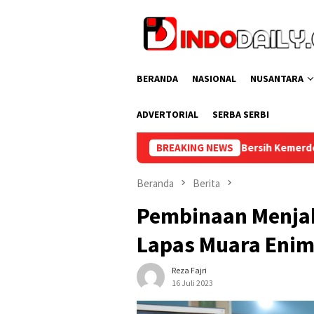
Loncat
ke
konten
BERANDA
NASIONAL
NUSANTARA
ADVERTORIAL
SERBA SERBI
a Enim Ikuti Aksi Bersih Kemerdekaan dalam Rangka HUT ke-81 R
BREAKING NEWS
Beranda
Berita
Pembinaan Menja
Lapas Muara Eni
Reza Fajri
16 Juli 2023