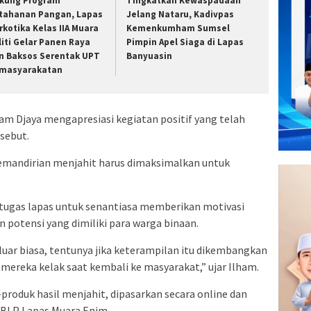
kung Program
Tingkatkan Kewaspadaan
tahanan Pangan, Lapas
Jelang Nataru, Kadivpas
rkotika Kelas IIA Muara
Kemenkumham Sumsel
liti Gelar Panen Raya
Pimpin Apel Siaga di Lapas
n Baksos Serentak UPT
Banyuasin
masyarakatan
 Djaya mengapresiasi kegiatan positif yang telah
sebut.
emandirian menjahit harus dimaksimalkan untuk
tugas lapas untuk senantiasa memberikan motivasi
potensi yang dimiliki para warga binaan.
ar biasa, tentunya jika keterampilan itu dikembangkan
mereka kelak saat kembali ke masyarakat,” ujar Ilham.
roduk hasil menjahit, dipasarkan secara online dan
s BLP Lapas Muara Enim.