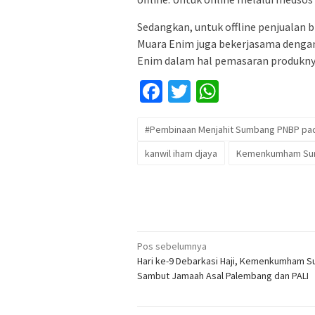
Sedangkan, untuk offline penjualan 
Muara Enim juga bekerjasama dengan
Enim dalam hal pemasaran produkny
Facebook
Twitter
WhatsApp
#Pembinaan Menjahit Sumbang PNBP pa
kanwil iham djaya
Kemenkumham Su
Navigasi
Pos sebelumnya
Hari ke-9 Debarkasi Haji, Kemenkumham S
pos
Sambut Jamaah Asal Palembang dan PALI