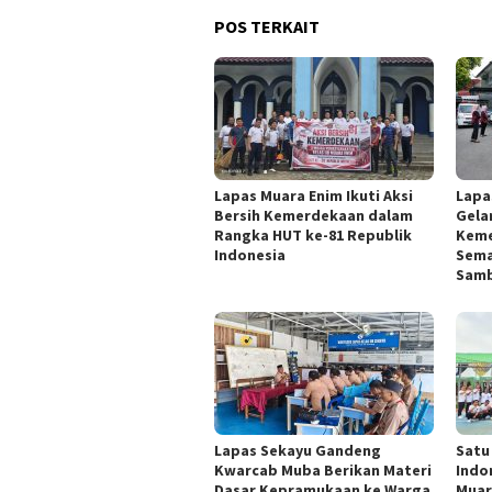
POS TERKAIT
Lapas Muara Enim Ikuti Aksi
Lapa
Bersih Kemerdekaan dalam
Gelar
Rangka HUT ke-81 Republik
Keme
Indonesia
Sema
Samb
Lapas Sekayu Gandeng
Satu
Kwarcab Muba Berikan Materi
Indo
Dasar Kepramukaan ke Warga
Muar