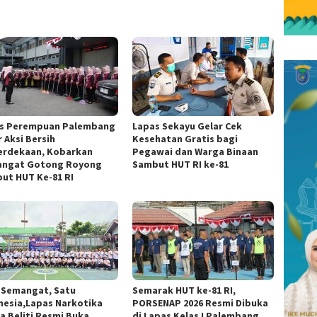
s Perempuan Palembang
Lapas Sekayu Gelar Cek
 Aksi Bersih
Kesehatan Gratis bagi
rdekaan, Kobarkan
Pegawai dan Warga Binaan
ngat Gotong Royong
Sambut HUT RI ke-81
ut HUT Ke-81 RI
 Semangat, Satu
Semarak HUT ke-81 RI,
nesia,Lapas Narkotika
PORSENAP 2026 Resmi Dibuka
a Beliti Resmi Buka
di Lapas Kelas I Palembang