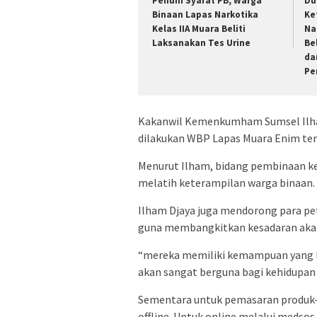
Penuhi Syarat PB, Warga
Du
Binaan Lapas Narkotika
Ke
Kelas IIA Muara Beliti
Na
Laksanakan Tes Urine
Be
da
Pe
Kakanwil Kemenkumham Sumsel Ilham
dilakukan WBP Lapas Muara Enim ter
Menurut Ilham, bidang pembinaan k
melatih keterampilan warga binaan.
Ilham Djaya juga mendorong para pe
guna membangkitkan kesadaran akan 
“mereka memiliki kemampuan yang lu
akan sangat berguna bagi kehidupan 
Sementara untuk pemasaran produk-p
offline. Untuk online melalui medso