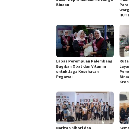
Binaan
Para
Warg
HUT 
Lapas Perempuan Palembang
Ruta
Bagikan Obat dan Vitamin
Laya
untuk Jaga Kesehatan
Peme
Pegawai
Bina
Kron
Narita Shibori dan
Sema