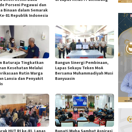
de Porseni Pegawai dan
a Binaan dalam Semarak
Ke-81 Republik Indonesia
n Baturaja Tingkatkan
Bangun Sinergi Pembinaan,
nan Kesehatan Melalui
Lapas Sekayu Teken MoA
rikasaan Rutin Warga
Bersama Muhammadiyah Musi
an Lansia dan Penyakit
Banyuasin
is
rak HUT RI ke-81, Lapas
Bupati Muba Sambut Aspirasi