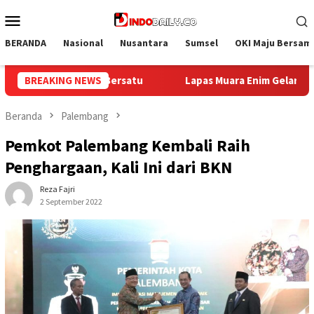
Loncat
Menu
ke
Mobile
konten
BERANDA
Nasional
Nusantara
Sumsel
OKI Maju Bersam
m Gelar Bakti Sosial Donor Darah dalam Rangka Memperingati HUT
BREAKING NEWS
Beranda
Palembang
Pemkot Palembang Kembali Raih
Penghargaan, Kali Ini dari BKN
Reza Fajri
2 September 2022