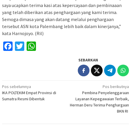
saya ucapkan terima kasi atas kepercayaan dan pembinaaan
yang telah diberikan atas penghargaan yang kami terima.
Semoga dimasa yang akan datang melalui penghargaan
tersebut ASN kota Palembang lebih baik dalam kinerjanya,”
kata Harnojoyo. (Ril)
Facebook
Twitter
WhatsApp
SEBARKAN
Navigasi
Pos sebelumnya
Pos berikutnya
IKA POLTEKIM Empat Provinsi di
Pembina Penyelenggaraan
pos
Sumatra Resmi Dibentuk
Layanan Kepegawaian Terbaik,
Herman Deru Terima Penghargaan
BKN RI