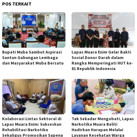
POS TERKAIT
Bupati Muba Sambut Aspirasi
Lapas Muara Enim Gelar Bakti
Santun Gabungan Lembaga
Sosial Donor Darah dalam
dan Masyarakat Muba Bersatu
Rangka Memperingati HUT ke-
81 Republik Indonesia
Kolaborasi Lintas Sektoral di
Tak Sekadar Mengobati, Lapas
Lapas Muara Enim: Sukseskan
Narkotika Muara Beliti
Rehabilitasi Narkotika
Hadirkan Harapan Melalui
Sekaligus Promosikan Sapena
Layanan Kesehatan Warga