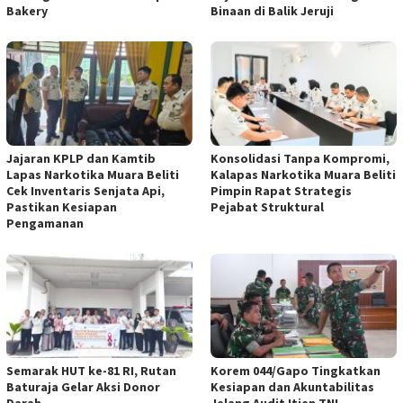
Bakery
Binaan di Balik Jeruji
Jajaran KPLP dan Kamtib
Konsolidasi Tanpa Kompromi,
Lapas Narkotika Muara Beliti
Kalapas Narkotika Muara Beliti
Cek Inventaris Senjata Api,
Pimpin Rapat Strategis
Pastikan Kesiapan
Pejabat Struktural
Pengamanan
Semarak HUT ke-81 RI, Rutan
Korem 044/Gapo Tingkatkan
Baturaja Gelar Aksi Donor
Kesiapan dan Akuntabilitas
Darah
Jelang Audit Itjen TNI