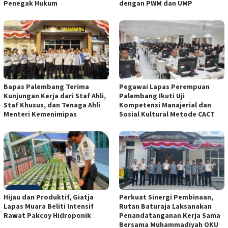
Penegak Hukum
dengan PWM dan UMP
Bapas Palembang Terima
Pegawai Lapas Perempuan
Kunjungan Kerja dari Staf Ahli,
Palembang Ikuti Uji
Staf Khusus, dan Tenaga Ahli
Kompetensi Manajerial dan
Menteri Kemenimipas
Sosial Kultural Metode CACT
Hijau dan Produktif, Giatja
Perkuat Sinergi Pembinaan,
Lapas Muara Beliti Intensif
Rutan Baturaja Laksanakan
Rawat Pakcoy Hidroponik
Penandatanganan Kerja Sama
Bersama Muhammadiyah OKU