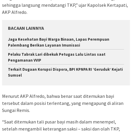
sehingga langsung mendatangi TKP,” ujar Kapolsek Kertapati,
AKP Alfredo.
BACAAN LAINNYA
Jaga Kesehatan Bayi Warga Binaan, Lapas Perempuan
Palembang Berikan Layanan Imunisasi
Pelaku Tabrak Lari dibekuk Petugas Lalu Lintas saat
Pengamanan VVIP
Terkait Dugaan Korupsi Dispora, BPI KPNPA RI ‘Geruduk’ Kejati
Sumsel
Menurut AKP Alfredo, bahwa benar saat ditemukan bayi
tersebut dalam posisi terlentang, yang mengapung di aliran
Sungai Remis.
“Saat ditemukan tali pusar bayi masih dalam menempel,
setelah mengambil keterangan saksi – saksi dan olah TKP,