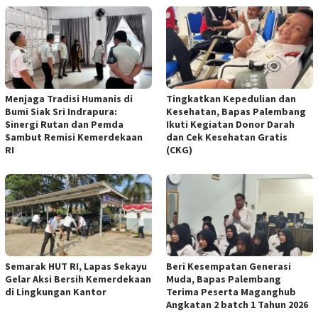
Menjaga Tradisi Humanis di
Tingkatkan Kepedulian dan
Bumi Siak Sri Indrapura:
Kesehatan, Bapas Palembang
Sinergi Rutan dan Pemda
Ikuti Kegiatan Donor Darah
Sambut Remisi Kemerdekaan
dan Cek Kesehatan Gratis
RI
(CKG)
Semarak HUT RI, Lapas Sekayu
Beri Kesempatan Generasi
Gelar Aksi Bersih Kemerdekaan
Muda, Bapas Palembang
di Lingkungan Kantor
Terima Peserta Maganghub
Angkatan 2 batch 1 Tahun 2026