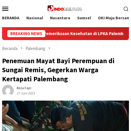
Loncat
Menu
ke
Mobile
konten
BERANDA
Nasional
Nusantara
Sumsel
OKI Maju Bersam
 LPKA Palembang
BREAKING NEWS
Mulai Langkah Baru, Lapas Palembang 
Beranda
Palembang
Penemuan Mayat Bayi Perempuan di
Sungai Remis, Gegerkan Warga
Kertapati Palembang
Reza Fajri
17 Juni 2023