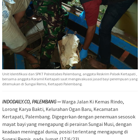
Unit Identifikasi dan SPKT Polrestabes Palembang, anggota Reskrim Polsek Kertapati ,
bersama anggota Koramil Kertapati saat mengevakuasi jasad bayi perempuan yang
ditemukan di Sungai Remis, Kertapati Palembang.
INDODAILY.CO, PALEMBANG —
Warga Jalan Ki Kemas Rindo,
Lorong Karya Bakti, Kelurahan Ogan Baru, Kecamatan
Kertapati, Palembang. Digegerkan dengan penemuan sesosok
mayat bayi yang mengapung di perairan Sungai Musi, dengan
keadaan meninggal dunia, posisi terlentang mengapung di
Sungai Remis, pada Jumat (17/6/23).