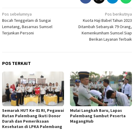
Navigasi
Pos sebelumnya
Pos berikutnya
Bocah Tenggelam di Sungai
Kuota Haji Babel Tahun 2023
pos
Lematang, Basarnas Sumsel
Ditambah Sebanyak 79 Orang,
Terjunkan Personi
Kemenkumham Sumsel Siap
Berikan Layanan Terbaik
POS TERKAIT
Semarak HUT Ke-81 RI, Pegawai
Mulai Langkah Baru, Lapas
Rutan Palembang Ikuti Donor
Palembang Sambut Peserta
Darah dan Pemeriksaan
MagangHub
Kesehatan di LPKA Palembang