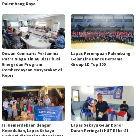
Palembang Raya
Dewan Komisaris Pertamina
Lapas Perempuan Palembang
Patra Niaga Tinjau Distribusi
Gelar Line Dance Bersama
Energi dan Program
Group LD Top 100
Pemberdayaan Masyarakat di
Kepri
Isi Kemerdekaan dengan
Lapas Sekayu Gelar Donor
Kepedulian, Lapas Sekayu
Darah Peringati HUT RI ke-81
Berbagi di Panti Asuhan Elnuza