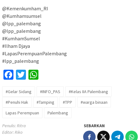
@Kemenkumham_RI
@Kumhamsumsel
@lpp_palembang
@lpp_palembang
#KumhamSumsel
#Ilham Djaya
#LapasPerempuanPalembang
#lpp_palembang
Facebook
Twitter
WhatsApp
#Gelar Sidang
#INFO_PAS
#Kelas IIA Palembang
#Penuhi Hak
#Tamping
#TPP
#warga binaan
Lapas Perempuan
Palembang
Penulis: Ritra
SEBARKAN
Editor: Riko