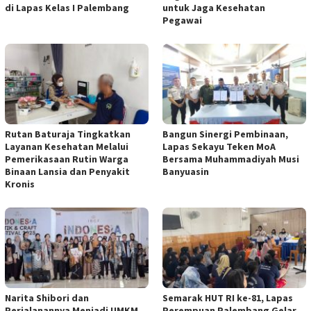
di Lapas Kelas I Palembang
untuk Jaga Kesehatan
Pegawai
Rutan Baturaja Tingkatkan
Bangun Sinergi Pembinaan,
Layanan Kesehatan Melalui
Lapas Sekayu Teken MoA
Pemerikasaan Rutin Warga
Bersama Muhammadiyah Musi
Binaan Lansia dan Penyakit
Banyuasin
Kronis
Narita Shibori dan
Semarak HUT RI ke-81, Lapas
Perjalanannya Menjadi UMKM
Perempuan Palembang Gelar