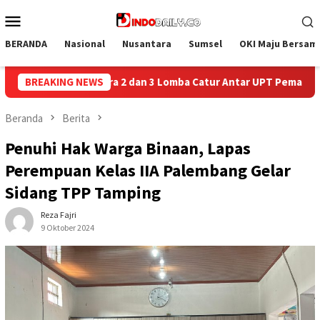
Loncat
Menu
ke
Mobile
konten
BERANDA
Nasional
Nusantara
Sumsel
OKI Maju Bersam
atur Antar UPT Pemasyarakatan se-Palembang Raya
BREAKING NEWS
Semara
Beranda
Berita
Penuhi Hak Warga Binaan, Lapas
Perempuan Kelas IIA Palembang Gelar
Sidang TPP Tamping
Reza Fajri
9 Oktober 2024