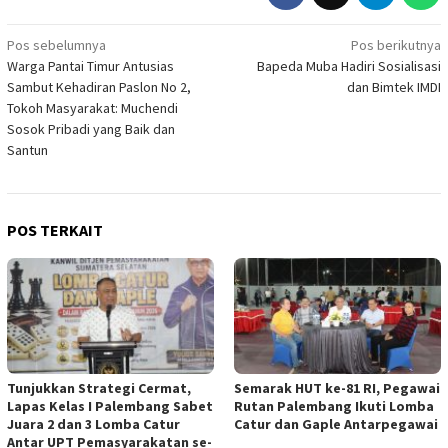
Navigasi
Pos sebelumnya
Pos berikutnya
Warga Pantai Timur Antusias
Bapeda Muba Hadiri Sosialisasi
pos
Sambut Kehadiran Paslon No 2,
dan Bimtek IMDI
Tokoh Masyarakat: Muchendi
Sosok Pribadi yang Baik dan
Santun
POS TERKAIT
Tunjukkan Strategi Cermat,
Semarak HUT ke-81 RI, Pegawai
Lapas Kelas I Palembang Sabet
Rutan Palembang Ikuti Lomba
Juara 2 dan 3 Lomba Catur
Catur dan Gaple Antarpegawai
Antar UPT Pemasyarakatan se-