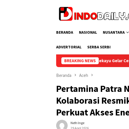
Loncat
ke
konten
BERANDA
NASIONAL
NUSANTARA
ADVERTORIAL
SERBA SERBI
Lapas Sekayu Gelar Cek Kesehatan Gratis bagi Pegaw
BREAKING NEWS
Beranda
Aceh
Pertamina Patra N
Kolaborasi Resmi
Perkuat Akses Ene
Nefri Inge
29 April 2026