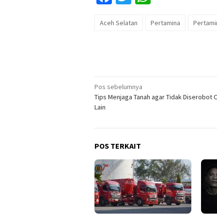
Aceh Selatan
Pertamina
Pertami
Navigasi
Pos sebelumnya
Tips Menjaga Tanah agar Tidak Diserobot 
pos
Lain
POS TERKAIT