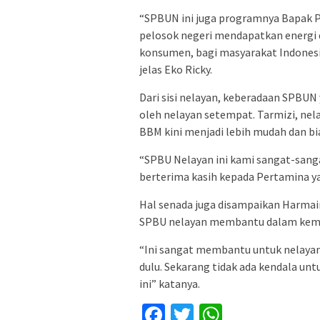
“SPBUN ini juga programnya Bapak P
pelosok negeri mendapatkan energi 
konsumen, bagi masyarakat Indonesia
jelas Eko Ricky.
Dari sisi nelayan, keberadaan SPBUN
oleh nelayan setempat. Tarmizi, ne
BBM kini menjadi lebih mudah dan bi
“SPBU Nelayan ini kami sangat-sanga
berterima kasih kepada Pertamina 
Hal senada juga disampaikan Harmain
SPBU nelayan membantu dalam kemu
“Ini sangat membantu untuk nelayan d
dulu. Sekarang tidak ada kendala u
ini” katanya.
Facebook
Twitter
WhatsApp