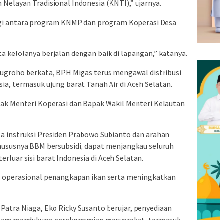
 Nelayan Tradisional Indonesia (KNTI),” ujarnya.
rgi antara program KNMP dan program Koperasi Desa
a kelolanya berjalan dengan baik di lapangan,” katanya.
groho berkata, BPH Migas terus mengawal distribusi
sia, termasuk ujung barat Tanah Air di Aceh Selatan.
pak Menteri Koperasi dan Bapak Wakil Menteri Kelautan
 instruksi Presiden Prabowo Subianto dan arahan
hususnya BBM bersubsidi, dapat menjangkau seluruh
rluar sisi barat Indonesia di Aceh Selatan.
u operasional penangkapan ikan serta meningkatkan
Patra Niaga, Eko Ricky Susanto berujar, penyediaan
alam mendukung perekonomian masyarakat, termasuk