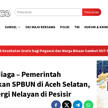
Pencarian
SUMSEL
OKI MAJU BERSAMA
POLRI
TNI
HUKUM & KRIM
ai dan Warga Binaan Sambut HUT RI ke-81
Lapas Sekayu 
iaga – Pemerintah
kan SPBUN di Aceh Selatan,
rgi Nelayan di Pesisir