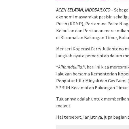
ACEH SELATAN, INDODAILY.CO –
Sebagai
ekonomi masyarakat pesisir, sekal
Putih (KDMP), Pertamina Patra Nia
Kelautan dan Perikanan meresmikan
di Kecamatan Bakongan Timur, Kabup
Menteri Koperasi Ferry Juliantono
langkah nyata pemerintah dalam men
“
Alhamdulillah
, hari ini kita meres
lakukan bersama Kementerian Koper
Pengatur Hilir Minyak dan Gas Bumi 
SPBUN Kecamatan Bakongan Timur Ac
Tujuannya adalah untuk memberikan f
melaut.
Hal tersebut, lanjutnya, juga bagian