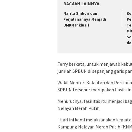
BACAAN LAINNYA
Narita Shibori dan
Ko
Perjalanannya Menjadi
Pe
UMKM Inklusif
Te
Mi
Se
da
Ferry berkata, untuk menjawab ke
jumlah SPBUN di sepanjang garis pan
Wakil Menteri Kelautan dan Perika
SPBUN tersebur merupakan hasil sin
Menurutnya, fasilitas itu menjadi ba
Nelayan Merah Putih.
“Hari ini kami melaksanakan kegiat
Kampung Nelayan Merah Putih (KNM