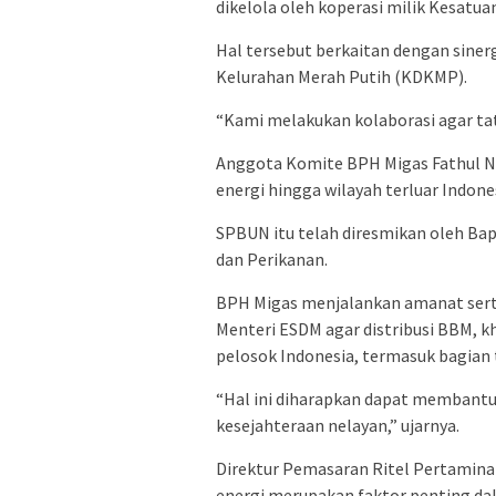
dikelola oleh koperasi milik Kesatuan
Hal tersebut berkaitan dengan sine
Kelurahan Merah Putih (KDKMP).
“Kami melakukan kolaborasi agar tat
Anggota Komite BPH Migas Fathul Nu
energi hingga wilayah terluar Indone
SPBUN itu telah diresmikan oleh Ba
dan Perikanan.
BPH Migas menjalankan amanat serta
Menteri ESDM agar distribusi BBM, k
pelosok Indonesia, termasuk bagian te
“Hal ini diharapkan dapat membant
kesejahteraan nelayan,” ujarnya.
Direktur Pemasaran Ritel Pertamina 
energi merupakan faktor penting d