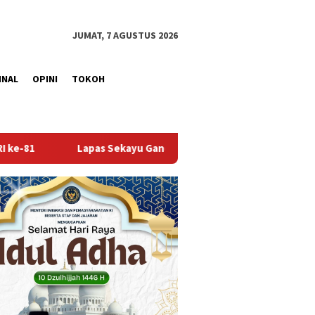
JUMAT, 7 AGUSTUS 2026
INAL
OPINI
TOKOH
Gandeng Kwarcab Muba Berikan Materi Dasar Kepramukaan ke War