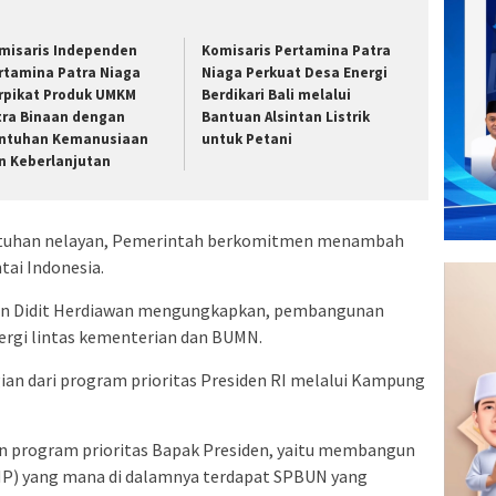
misaris Independen
Komisaris Pertamina Patra
rtamina Patra Niaga
Niaga Perkuat Desa Energi
rpikat Produk UMKM
Berdikari Bali melalui
tra Binaan dengan
Bantuan Alsintan Listrik
ntuhan Kemanusiaan
untuk Petani
n Keberlanjutan
butuhan nelayan, Pemerintah berkomitmen menambah
tai Indonesia.
nan Didit Herdiawan mengungkapkan, pembangunan
ergi lintas kementerian dan BUMN.
gian dari program prioritas Presiden RI melalui Kampung
an program prioritas Bapak Presiden, yaitu membangun
P) yang mana di dalamnya terdapat SPBUN yang