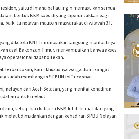
residen, yaitu di mana beliau ingin memastikan semua
dalam bentuk BBM subsidi yang diperuntukkan bagi
, baik itu nelayan maupun masyarakat di wilayah 3T,”
 yang dikelola KNTI ini dirasakan langsung manfaatnya
layan asal Bakongan Timur, menyampaikan bahwa akses
aya operasional dapat ditekan.
t terbantukan, kami khususnya warga disini sangat
yang sudah membangun SPBUN ini,” ucapnya.
i, nelayan dari Aceh Selatan, yang menilai kehadiran
dahan untuk melaut.
isini, setiap hari kalau isi BBM lebih hemat dari yang
ntuk melaut dimudahkan dengan kehadiran SPBU Nelayan