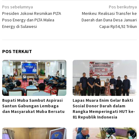
Navigasi
Pos sebelumnya
Pos berikutnya
Presiden Jokowi Resmikan PLTA
Menkeu: Realisasi Transfer ke
pos
Poso Energy dan PLTA Malea
Daerah dan Dana Desa Januari
Energy di Sulawesi
Capai Rp54,92 Triliun
POS TERKAIT
Bupati Muba Sambut Aspirasi
Lapas Muara Enim Gelar Bakti
Santun Gabungan Lembaga
Sosial Donor Darah dalam
dan Masyarakat Muba Bersatu
Rangka Memperingati HUT ke-
81 Republik Indonesia