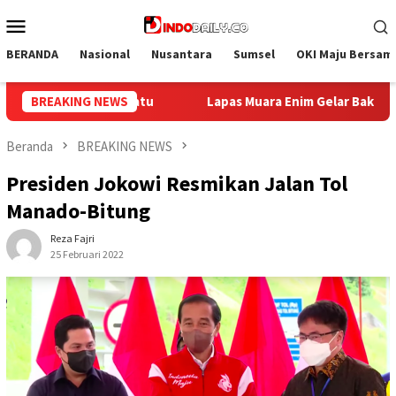
Loncat
Menu
ke
Mobile
konten
BERANDA
Nasional
Nusantara
Sumsel
OKI Maju Bersam
 Gelar Bakti Sosial Donor Darah dalam Rangka Memperingati HUT 
BREAKING NEWS
Beranda
BREAKING NEWS
Presiden Jokowi Resmikan Jalan Tol
Manado-Bitung
Reza Fajri
25 Februari 2022