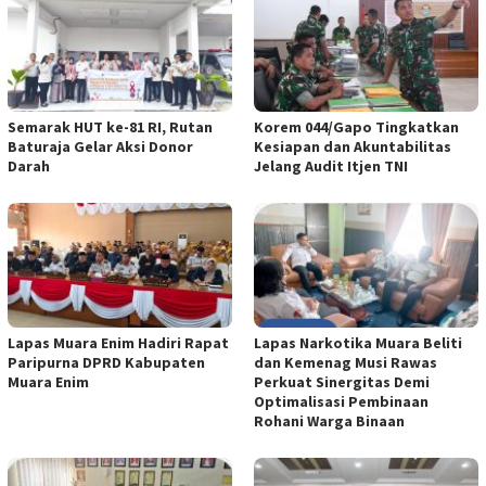
Semarak HUT ke-81 RI, Rutan
Korem 044/Gapo Tingkatkan
Baturaja Gelar Aksi Donor
Kesiapan dan Akuntabilitas
Darah
Jelang Audit Itjen TNI
Lapas Muara Enim Hadiri Rapat
Lapas Narkotika Muara Beliti
Paripurna DPRD Kabupaten
dan Kemenag Musi Rawas
Muara Enim
Perkuat Sinergitas Demi
Optimalisasi Pembinaan
Rohani Warga Binaan