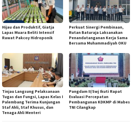
Hijau dan Produktif, Giatja
Perkuat Sinergi Pembinaan,
Lapas Muara Beliti Intensif
Rutan Baturaja Laksanakan
Rawat Pakcoy Hidroponik
Penandatanganan Kerja Sama
Bersama Muhammadiyah OKU
Tinjau Langsung Pelaksanaan
Pangdam II/Swj Ikuti Rapat
Tugas dan Fungsi, Lapas Kelas I
Evaluasi Percepatan
Palembang Terima Kunjungan
Pembangunan KDKMP di Mabes
Staf Ahli, Staf Khusus, dan
TNI Cilangkap
Tenaga Ahli Menteri