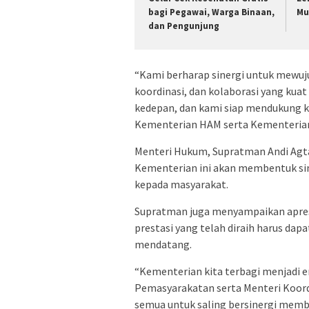
bagi Pegawai, Warga Binaan,
Mu
dan Pengunjung
“Kami berharap sinergi untuk mewuj
koordinasi, dan kolaborasi yang kua
kedepan, dan kami siap mendukung 
Kementerian HAM serta Kementerian 
Menteri Hukum, Supratman Andi Agt
Kementerian ini akan membentuk sin
kepada masyarakat.
Supratman juga menyampaikan apresia
prestasi yang telah diraih harus da
mendatang.
“Kementerian kita terbagi menjadi 
Pemasyarakatan serta Menteri Koordi
semua untuk saling bersinergi memb