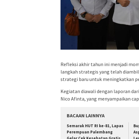
Refleksi akhir tahun ini menjadi mo
langkah strategis yang telah diambi
strategi baru untuk meningkatkan p
Kegiatan diawali dengan laporan da
Nico Afinta, yang menyampaikan cap
BACAAN LAINNYA
Semarak HUT RI ke-81, Lapas
Bu
Perempuan Palembang
As
Gelar Cek Kesehatan Gratis
Le