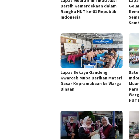
Lapas Muara Enim Ikuti Aksi
Lapa
Bersih Kemerdekaan dalam
Gelar
Rangka HUT ke-81 Republik
Keme
Indonesia
Sema
Samb
Lapas Sekayu Gandeng
Satu
Kwarcab Muba Berikan Materi
Indo
Dasar Kepramukaan ke Warga
Muar
Binaan
Para
Warg
HUT 