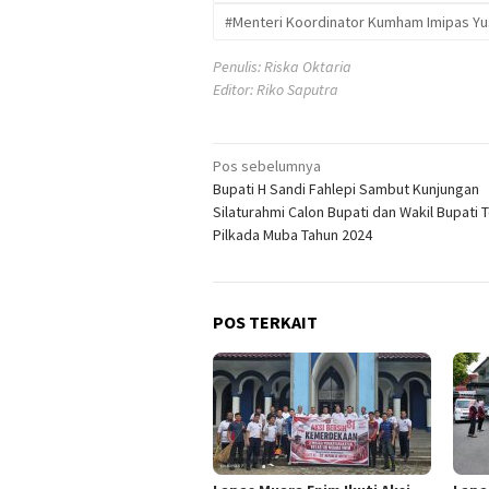
#Menteri Koordinator Kumham Imipas Yus
Penulis: Riska Oktaria
Editor: Riko Saputra
Navigasi
Pos sebelumnya
Bupati H Sandi Fahlepi Sambut Kunjungan
pos
Silaturahmi Calon Bupati dan Wakil Bupati T
Pilkada Muba Tahun 2024
POS TERKAIT