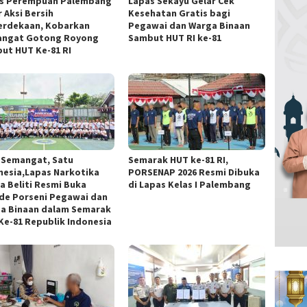
s Perempuan Palembang
Lapas Sekayu Gelar Cek
 Aksi Bersih
Kesehatan Gratis bagi
rdekaan, Kobarkan
Pegawai dan Warga Binaan
ngat Gotong Royong
Sambut HUT RI ke-81
ut HUT Ke-81 RI
 Semangat, Satu
Semarak HUT ke-81 RI,
nesia,Lapas Narkotika
PORSENAP 2026 Resmi Dibuka
a Beliti Resmi Buka
di Lapas Kelas I Palembang
de Porseni Pegawai dan
a Binaan dalam Semarak
Ke-81 Republik Indonesia