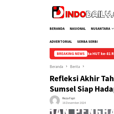
Loncat
ke
konten
BERANDA
NASIONAL
NUSANTARA
ADVERTORIAL
SERBA SERBI
merdekaan dalam Rangka HUT ke-81 Republik Indonesia
BREAKING NEWS
La
Beranda
Berita
Refleksi Akhir T
Sumsel Siap Hada
Reza Fajri
16 Desember 2024