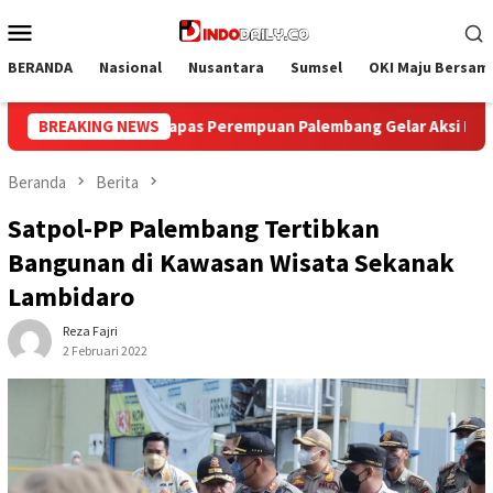
Loncat
Menu
ke
Mobile
konten
BERANDA
Nasional
Nusantara
Sumsel
OKI Maju Bersam
lar Aksi Bersih Kemerdekaan, Kobarkan Semangat Gotong Royon
BREAKING NEWS
Beranda
Berita
Satpol-PP Palembang Tertibkan
Bangunan di Kawasan Wisata Sekanak
Lambidaro
Reza Fajri
2 Februari 2022