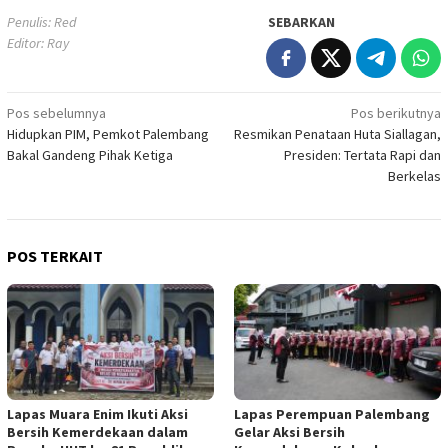
Penulis: Red
SEBARKAN
Editor: Ray
Navigasi
Pos sebelumnya
Pos berikutnya
Hidupkan PIM, Pemkot Palembang
Resmikan Penataan Huta Siallagan,
pos
Bakal Gandeng Pihak Ketiga
Presiden: Tertata Rapi dan
Berkelas
POS TERKAIT
Lapas Muara Enim Ikuti Aksi
Lapas Perempuan Palembang
Bersih Kemerdekaan dalam
Gelar Aksi Bersih