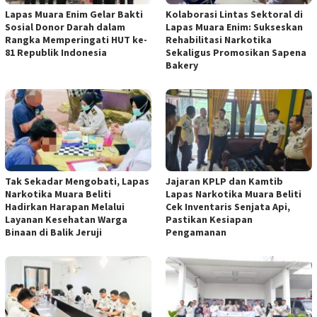
Lapas Muara Enim Gelar Bakti
Kolaborasi Lintas Sektoral di
Sosial Donor Darah dalam
Lapas Muara Enim: Sukseskan
Rangka Memperingati HUT ke-
Rehabilitasi Narkotika
81 Republik Indonesia
Sekaligus Promosikan Sapena
Bakery
Tak Sekadar Mengobati, Lapas
Jajaran KPLP dan Kamtib
Narkotika Muara Beliti
Lapas Narkotika Muara Beliti
Hadirkan Harapan Melalui
Cek Inventaris Senjata Api,
Layanan Kesehatan Warga
Pastikan Kesiapan
Binaan di Balik Jeruji
Pengamanan