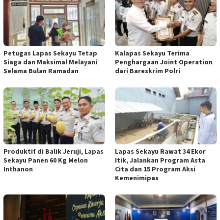
Petugas Lapas Sekayu Tetap
Kalapas Sekayu Terima
Siaga dan Maksimal Melayani
Penghargaan Joint Operation
Selama Bulan Ramadan
dari Bareskrim Polri
Produktif di Balik Jeruji, Lapas
Lapas Sekayu Rawat 34 Ekor
Sekayu Panen 60 Kg Melon
Itik, Jalankan Program Asta
Inthanon
Cita dan 15 Program Aksi
Kemenimipas