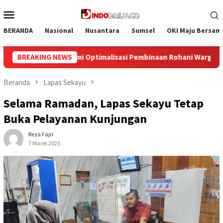
Loncat
Menu
ke
Mobile
konten
BERANDA
Nasional
Nusantara
Sumsel
OKI Maju Bersam
hani Warga Binaan
BREAKING NEWS
Bangun Kesamaan Persepsi, Lapas Nark
Beranda
Lapas Sekayu
Selama Ramadan, Lapas Sekayu Tetap
Buka Pelayanan Kunjungan
Reza Fajri
7 Maret 2025