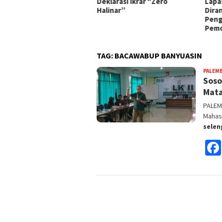
sanakan Panen Ikan Lele
Deklarasi Ikrar “Zero
Lapa
Halinar”
Dira
Peng
Pem
TAG:
BACAWABUP BANYUASIN
PALEM
Soso
Mata
PALEM
Mahasi
sele