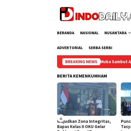
Loncat
ke
konten
BERANDA
NASIONAL
NUSANTARA
ADVERTORIAL
SERBA SERBI
Bupati Muba Sambut Aspirasi Santun Gabungan L
BREAKING NEWS
BERITA KEMENKUMHAM
«
kung Program Ketahanan
Wujudkan Zona Integritas,
Punc
gan, Rutan Baturaja
Bapas Kelas II OKU Gelar
Tasy