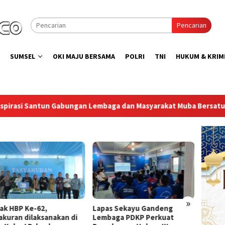
Pencarian
SUMSEL
OKI MAJU BERSAMA
POLRI
TNI
HUKUM & KRIM
embaga dan Masyarakat Muba Bersatu
Lapas Muara Enim 
»
ak HBP Ke-62,
Lapas Sekayu Gandeng
Direkt
akuran dilaksanakan di
Lembaga PDKP Perkuat
Peresm