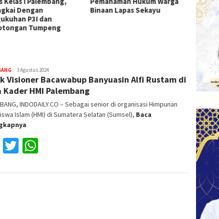
s Kelas I Palembang,
Pemahaman Hukum Warga
I Pale
ngkai Dengan
Binaan Lapas Sekayu
ukuhan P3I dan
otongan Tumpeng
BANG
Nefri
3 Agustus 2024
k Visioner Bacawabup Banyuasin Alfi Rustam di
Inge
 Kader HMI Palembang
BANG, INDODAILY.CO – Sebagai senior di organisasi Himpunan
swa Islam (HMI) di Sumatera Selatan (Sumsel),
Baca
ngkapnya
Facebook
Twitter
WhatsApp