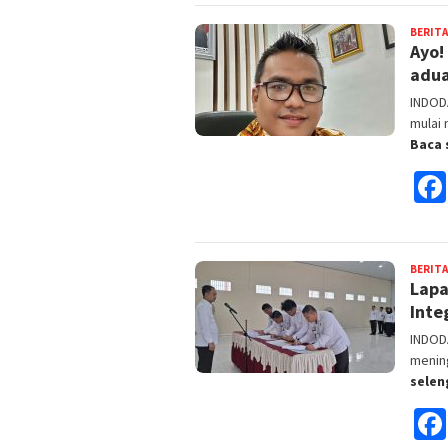
BERITA
Ayo!
adua
INDOD
mulai
Baca 
BERITA
Lapa
Inte
INDOD
mening
sele