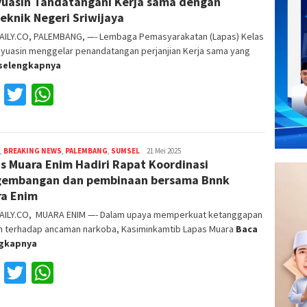
uasin Tandatangani Kerja sama dengan
teknik Negeri Sriwijaya
AILY.CO, PALEMBANG, —- Lembaga Pemasyarakatan (Lapas) Kelas
nyuasin menggelar penandatangan perjanjian Kerja sama yang
selengkapnya
Facebook
Twitter
WhatsApp
,
BREAKING NEWS
,
PALEMBANG
,
SUMSEL
Reza
21 Mei 2025
s Muara Enim Hadiri Rapat Koordinasi
Fajri
gembangan dan pembinaan bersama Bnnk
a Enim
AILY.CO, MUARA ENIM —- Dalam upaya memperkuat ketanggapan
h terhadap ancaman narkoba, Kasiminkamtib Lapas Muara
Baca
ngkapnya
Facebook
Twitter
WhatsApp