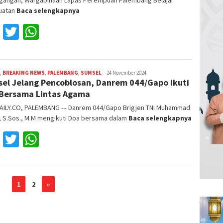
uatan
Baca selengkapnya
Facebook
Twitter
WhatsApp
,
BREAKING NEWS
,
PALEMBANG
,
SUMSEL
Reza
24 November 2024
el Jelang Pencoblosan, Danrem 044/Gapo Ikuti
Fajri
Bersama Lintas Agama
AILY.CO, PALEMBANG -– Danrem 044/Gapo Brigjen TNI Muhammad
, S.Sos., M.M mengikuti Doa bersama dalam
Baca selengkapnya
Facebook
Twitter
WhatsApp
1
2
»