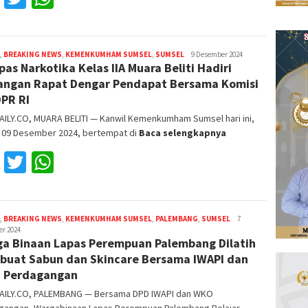
,
BREAKING NEWS
,
KEMENKUMHAM SUMSEL
,
SUMSEL
Reza
9 Desember 2024
pas Narkotika Kelas IIA Muara Beliti Hadiri
Fajri
ngan Rapat Dengar Pendapat Bersama Komisi
DPR RI
AILY.CO, MUARA BELITI — Kanwil Kemenkumham Sumsel hari ini,
, 09 Desember 2024, bertempat di
Baca selengkapnya
Facebook
Twitter
WhatsApp
,
BREAKING NEWS
,
KEMENKUMHAM SUMSEL
,
PALEMBANG
,
SUMSEL
Reza
7
r 2024
Fajri
a Binaan Lapas Perempuan Palembang Dilatih
uat Sabun dan Skincare Bersama IWAPI dan
 Perdagangan
AILY.CO, PALEMBANG — Bersama DPD IWAPI dan WKO
gangan, Wargabinaan Lapas Perempuan Palembang Belajar