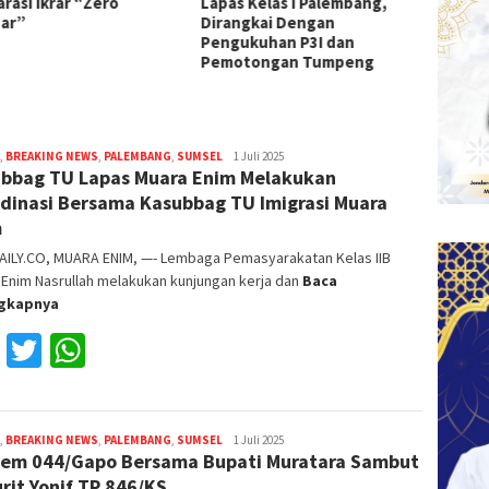
s Kelas I Palembang,
Pemahaman Hukum Warga
I Pale
ngkai Dengan
Binaan Lapas Sekayu
ukuhan P3I dan
otongan Tumpeng
,
BREAKING NEWS
,
PALEMBANG
,
SUMSEL
Reza
1 Juli 2025
bbag TU Lapas Muara Enim Melakukan
Fajri
dinasi Bersama Kasubbag TU Imigrasi Muara
m
AILY.CO, MUARA ENIM, —- Lembaga Pemasyarakatan Kelas IIB
Enim Nasrullah melakukan kunjungan kerja dan
Baca
ngkapnya
Facebook
Twitter
WhatsApp
,
BREAKING NEWS
,
PALEMBANG
,
SUMSEL
Reza
1 Juli 2025
em 044/Gapo Bersama Bupati Muratara Sambut
Fajri
urit Yonif TP 846/KS