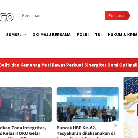
Pencarian
SUMSEL
OKI MAJU BERSAMA
POLRI
TNI
HUKUM & KRIM
s Perkuat Sinergitas Demi Optimalisasi Pembinaan Rohani Warga
»
ak HBP Ke-62,
Lapas Sekayu Gandeng
Direkt
akuran dilaksanakan di
Lembaga PDKP Perkuat
Peresm