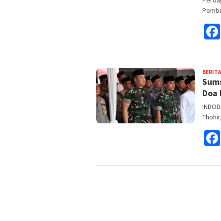
Pemb
BERITA
Sums
Doa 
INDOD
Thohir