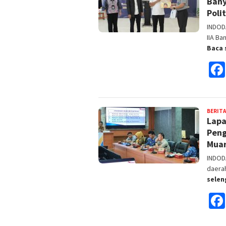
Bany
Poli
INDOD
IIA Ba
Baca 
BERITA
Lapa
Pen
Muar
INDOD
daera
sele