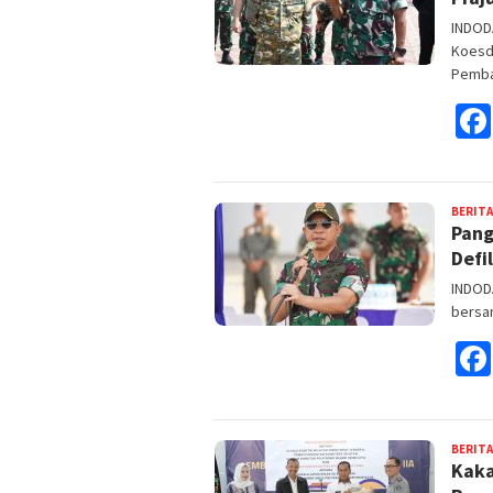
INDOD
Koesdy
Pemb
BERITA
Pang
Defi
INDODA
bersam
BERITA
Kaka