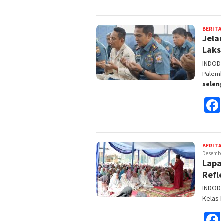
BERITA
Jela
Laks
INDODA
Palem
sele
BERITA
Desembe
Lapa
Refl
INDOD
Kelas 