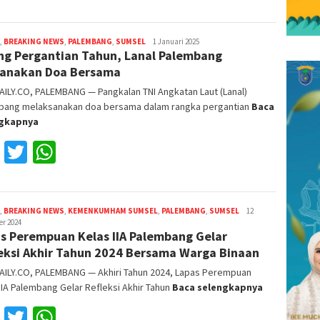
,
BREAKING NEWS
,
PALEMBANG
,
SUMSEL
Reza
1 Januari 2025
ng Pergantian Tahun, Lanal Palembang
Fajri
anakan Doa Bersama
ILY.CO, PALEMBANG — Pangkalan TNI Angkatan Laut (Lanal)
bang melaksanakan doa bersama dalam rangka pergantian
Baca
ngkapnya
Facebook
Twitter
WhatsApp
,
BREAKING NEWS
,
KEMENKUMHAM SUMSEL
,
PALEMBANG
,
SUMSEL
Reza
12
r 2024
Fajri
s Perempuan Kelas IIA Palembang Gelar
eksi Akhir Tahun 2024 Bersama Warga Binaan
AILY.CO, PALEMBANG — Akhiri Tahun 2024, Lapas Perempuan
IIA Palembang Gelar Refleksi Akhir Tahun
Baca selengkapnya
Facebook
Twitter
WhatsApp