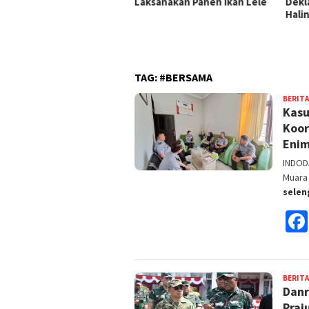
sanakan Panen Ikan Lele
Deklarasi Ikrar “Zero
Lapa
Halinar”
Dira
Peng
Pem
TAG:
#BERSAMA
BERITA
Kasu
Koor
Eni
INDOD
Muara 
sele
BERITA
Danr
Praj