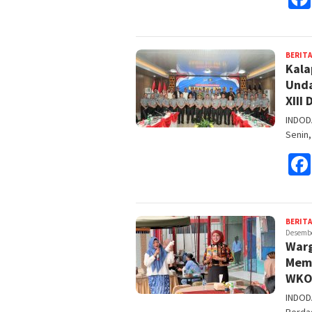
BERITA
Kala
Unda
XIII 
INDOD
Senin
BERITA
Desembe
Warg
Memb
WKO
INDOD
Perda