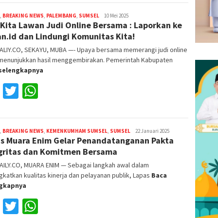
,
BREAKING NEWS
,
PALEMBANG
,
SUMSEL
Reza
10 Mei 2025
 Kita Lawan Judi Online Bersama : Laporkan ke
Fajri
n.id dan Lindungi Komunitas Kita!
ALIY.CO, SEKAYU, MUBA —- Upaya bersama memerangi judi online
 menunjukkan hasil menggembirakan. Pemerintah Kabupaten
selengkapnya
Facebook
Twitter
WhatsApp
,
BREAKING NEWS
,
KEMENKUMHAM SUMSEL
,
SUMSEL
Reza
22 Januari 2025
s Muara Enim Gelar Penandatanganan Pakta
Fajri
gritas dan Komitmen Bersama
AILY.CO, MUARA ENIM — Sebagai langkah awal dalam
katkan kualitas kinerja dan pelayanan publik, Lapas
Baca
ngkapnya
Facebook
Twitter
WhatsApp