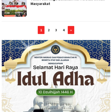
Masyarakat
1
2
3
4
»