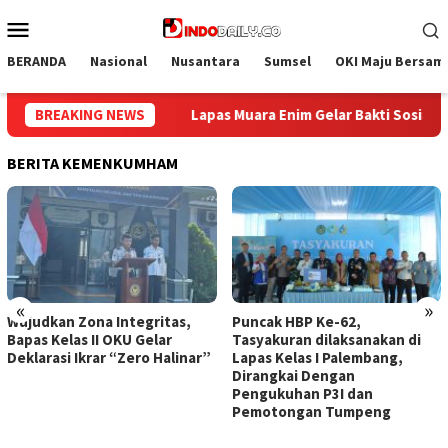
Loncat
Menu
ke
Mobile
konten
BERANDA
Nasional
Nusantara
Sumsel
OKI Maju Bersam
kti Sosial Donor Darah dalam Rangka Memperingati HUT ke-81 Rep
BREAKING NEWS
BERITA KEMENKUMHAM
«
»
Wujudkan Zona Integritas,
Puncak HBP Ke-62,
Bapas Kelas II OKU Gelar
Tasyakuran dilaksanakan di
Deklarasi Ikrar “Zero Halinar”
Lapas Kelas I Palembang,
Dirangkai Dengan
Pengukuhan P3I dan
Pemotongan Tumpeng