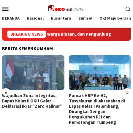
Loncat
Menu
ke
Mobile
konten
BERANDA
Nasional
Nusantara
Sumsel
OKI Maju Bersam
Bupati Muba Sambut Aspirasi Santun Gabungan Lembaga dan 
BREAKING NEWS
BERITA KEMENKUMHAM
«
»
Puncak HBP Ke-62,
Lapas Sekayu Gandeng
Tasyakuran dilaksanakan di
Lembaga PDKP Perkuat
Lapas Kelas I Palembang,
Pemahaman Hukum Warga
Dirangkai Dengan
Binaan Lapas Sekayu
Pengukuhan P3I dan
Pemotongan Tumpeng