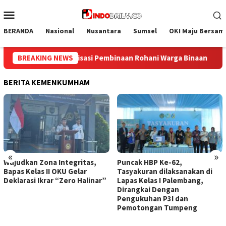
Loncat
Menu
ke
Mobile
konten
BERANDA
Nasional
Nusantara
Sumsel
OKI Maju Bersam
aan
BREAKING NEWS
Bangun Kesamaan Persepsi, Lapas Narkotika Muara Be
BERITA KEMENKUMHAM
«
»
Wujudkan Zona Integritas,
Puncak HBP Ke-62,
Bapas Kelas II OKU Gelar
Tasyakuran dilaksanakan di
Deklarasi Ikrar “Zero Halinar”
Lapas Kelas I Palembang,
Dirangkai Dengan
Pengukuhan P3I dan
Pemotongan Tumpeng