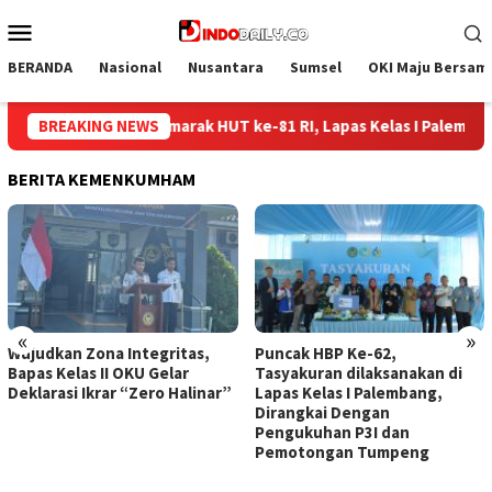
Loncat
Menu
ke
Mobile
konten
BERANDA
Nasional
Nusantara
Sumsel
OKI Maju Bersam
 Lapas Kelas I Palembang Gelar Aksi Bersih-Bersih Lingkungan
BREAKING NEWS
BERITA KEMENKUMHAM
«
»
Puncak HBP Ke-62,
Lapas Sekayu Gandeng
Tasyakuran dilaksanakan di
Lembaga PDKP Perkuat
”
Lapas Kelas I Palembang,
Pemahaman Hukum Warga
Dirangkai Dengan
Binaan Lapas Sekayu
Pengukuhan P3I dan
Pemotongan Tumpeng