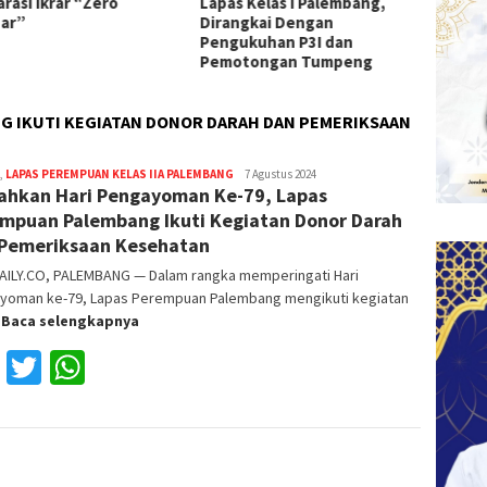
s Kelas I Palembang,
Pemahaman Hukum Warga
I Pale
ngkai Dengan
Binaan Lapas Sekayu
ukuhan P3I dan
otongan Tumpeng
G IKUTI KEGIATAN DONOR DARAH DAN PEMERIKSAAN
,
LAPAS PEREMPUAN KELAS IIA PALEMBANG
Reza
7 Agustus 2024
ahkan Hari Pengayoman Ke-79, Lapas
Fajri
mpuan Palembang Ikuti Kegiatan Donor Darah
Pemeriksaan Kesehatan
AILY.CO, PALEMBANG — Dalam rangka memperingati Hari
yoman ke-79, Lapas Perempuan Palembang mengikuti kegiatan
r
Baca selengkapnya
Facebook
Twitter
WhatsApp