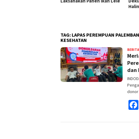
sanakan Panen Ikan Lele
Deklarasi Ikrar “Zero
Lapa
Halinar”
Dira
Peng
Pem
TAG:
LAPAS PEREMPUAN PALEMBAN
KESEHATAN
BERITA
Meri
Pere
dan 
INDOD
Penga
dono