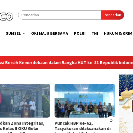
Pencarian
SUMSEL
OKI MAJU BERSAMA
POLRI
TNI
HUKUM & KRIM
am Rangka HUT ke-81 Republik Indonesia
Lapas Perempua
»
ak HBP Ke-62,
Lapas Sekayu Gandeng
Direkt
akuran dilaksanakan di
Lembaga PDKP Perkuat
Peresm