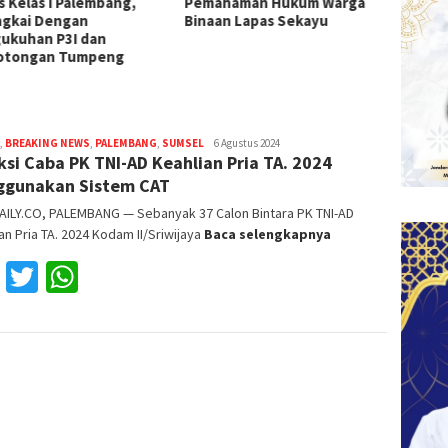
s Kelas I Palembang,
Pemahaman Hukum Warga
I Pale
ngkai Dengan
Binaan Lapas Sekayu
ukuhan P3I dan
otongan Tumpeng
,
BREAKING NEWS
,
PALEMBANG
,
SUMSEL
Reza
6 Agustus 2024
ksi Caba PK TNI-AD Keahlian Pria TA. 2024
Fajri
gunakan Sistem CAT
AILY.CO, PALEMBANG — Sebanyak 37 Calon Bintara PK TNI-AD
an Pria TA. 2024 Kodam II/Sriwijaya
Baca selengkapnya
Facebook
Twitter
WhatsApp