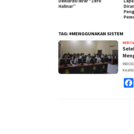
sanakan Panen Ikan Lele
Deklarasi Ikrar “Zero
Lapa
Halinar”
Dira
Peng
Pem
TAG:
#MENGGUNAKAN SISTEM
BERITA
Sele
Meng
INDOD
Keahli