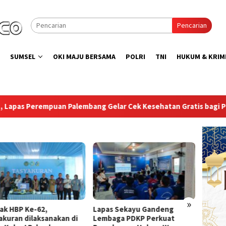
Pencarian
SUMSEL
OKI MAJU BERSAMA
POLRI
TNI
HUKUM & KRIM
ng Gelar Cek Kesehatan Gratis bagi Pegawai, Warga Binaan, da
»
ak HBP Ke-62,
Lapas Sekayu Gandeng
Direkt
akuran dilaksanakan di
Lembaga PDKP Perkuat
Peresm