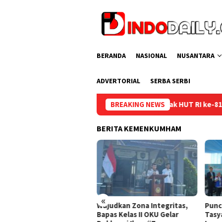
Loncat
ke
konten
BERANDA
NASIONAL
NUSANTARA
ADVERTORIAL
SERBA SERBI
Semarak HUT RI ke-81, Lapas Perempuan Palemba
BREAKING NEWS
BERITA KEMENKUMHAM
«
kung Program Ketahanan
Wujudkan Zona Integritas,
Punc
gan, Rutan Baturaja
Bapas Kelas II OKU Gelar
Tasy