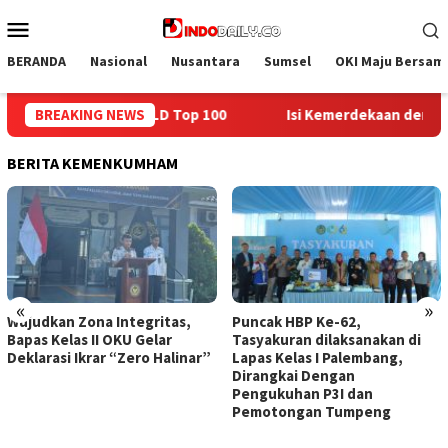
Loncat
Menu
ke
Mobile
konten
BERANDA
Nasional
Nusantara
Sumsel
OKI Maju Bersam
Isi Kemerdekaan dengan Kepedulian, Lapas Sekayu Berbagi di Pa
BREAKING NEWS
BERITA KEMENKUMHAM
«
»
Wujudkan Zona Integritas,
Puncak HBP Ke-62,
Bapas Kelas II OKU Gelar
Tasyakuran dilaksanakan di
Deklarasi Ikrar “Zero Halinar”
Lapas Kelas I Palembang,
Dirangkai Dengan
Pengukuhan P3I dan
Pemotongan Tumpeng