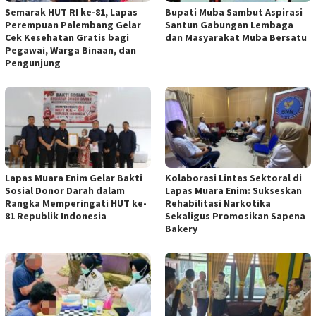
Semarak HUT RI ke-81, Lapas
Bupati Muba Sambut Aspirasi
Perempuan Palembang Gelar
Santun Gabungan Lembaga
Cek Kesehatan Gratis bagi
dan Masyarakat Muba Bersatu
Pegawai, Warga Binaan, dan
Pengunjung
Lapas Muara Enim Gelar Bakti
Kolaborasi Lintas Sektoral di
Sosial Donor Darah dalam
Lapas Muara Enim: Sukseskan
Rangka Memperingati HUT ke-
Rehabilitasi Narkotika
81 Republik Indonesia
Sekaligus Promosikan Sapena
Bakery