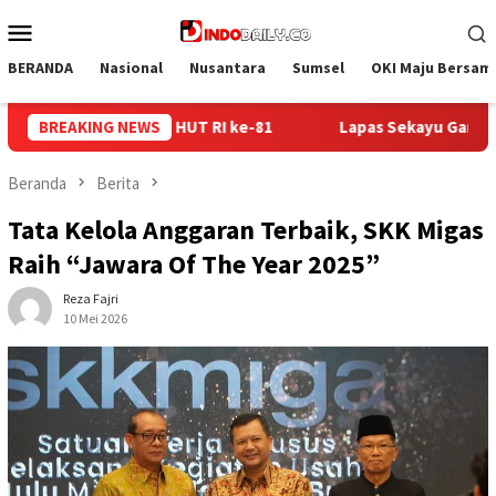
Loncat
Menu
ke
Mobile
konten
BERANDA
Nasional
Nusantara
Sumsel
OKI Maju Bersam
s Sekayu Gandeng Kwarcab Muba Berikan Materi Dasar Kepramuk
BREAKING NEWS
Beranda
Berita
Tata Kelola Anggaran Terbaik, SKK Migas
Raih “Jawara Of The Year 2025”
Reza Fajri
10 Mei 2026