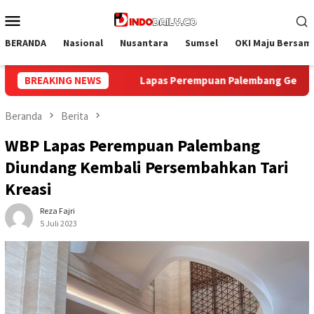
Loncat
Menu
ke
Mobile
konten
BERANDA
Nasional
Nusantara
Sumsel
OKI Maju Bersam
bang Gelar Aksi Bersih Kemerdekaan, Kobarkan Semangat Goton
BREAKING NEWS
Beranda
Berita
WBP Lapas Perempuan Palembang
Diundang Kembali Persembahkan Tari
Kreasi
Reza Fajri
5 Juli 2023