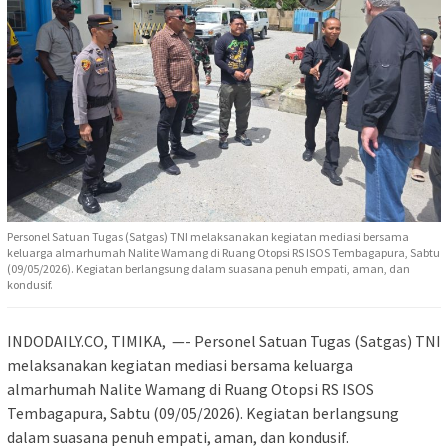
Personel Satuan Tugas (Satgas) TNI melaksanakan kegiatan mediasi bersama
keluarga almarhumah Nalite Wamang di Ruang Otopsi RS ISOS Tembagapura, Sabtu
(09/05/2026). Kegiatan berlangsung dalam suasana penuh empati, aman, dan
kondusif.
INDODAILY.CO, TIMIKA, —- Personel Satuan Tugas (Satgas) TNI
melaksanakan kegiatan mediasi bersama keluarga
almarhumah Nalite Wamang di Ruang Otopsi RS ISOS
Tembagapura, Sabtu (09/05/2026). Kegiatan berlangsung
dalam suasana penuh empati, aman, dan kondusif.