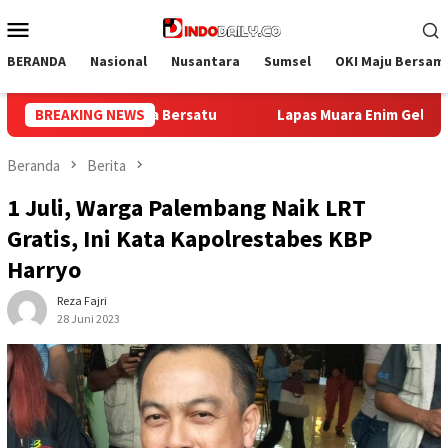
Loncat
Menu
ke
Mobile
konten
BERANDA
Nasional
Nusantara
Sumsel
OKI Maju Bersam
 Muara Enim Gelar Bakti Sosial Donor Darah dalam Rangka Memper
BREAKING NEWS
Beranda
Berita
1 Juli, Warga Palembang Naik LRT
Gratis, Ini Kata Kapolrestabes KBP
Harryo
Reza Fajri
28 Juni 2023