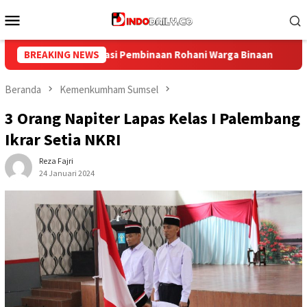
Loncat
Menu
ke
Mobile
konten
Binaan
BREAKING NEWS
Bangun Kesamaan Persepsi, Lapas Narkotika Muara
Beranda
Kemenkumham Sumsel
3 Orang Napiter Lapas Kelas I Palembang
Ikrar Setia NKRI
Reza Fajri
24 Januari 2024