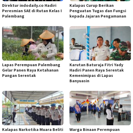
Direktur indodaily.co Hadiri
Kalapas Curup Berikan
Peresmian SAE di Rutan Kelas I
Penguatan Tugas dan Fungsi
Palembang
kepada Jajaran Pengamanan
Lapas Perempuan Palembang
Karutan Baturaja Fitri Yady
Gelar Panen Raya Ketahanan
Hadiri Panen Raya Serentak
Pangan Serentak
Kemenimipas di Lapas
Banyuasin
Kalapas Narkotika Muara Beliti
Warga Binaan Perempuan