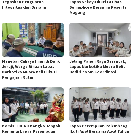
Tegaskan Penguatan
Lapas Sekayu Ikuti Latihan
Integritas dan Disiplin
Semaphore Bersama Peserta
Magang
Menebar Cahaya Iman di Balik
Jelang Panen Raya Serentak,
Jeruji, Warga Binaan Lapas
Lapas Narkotika Muara Beliti
Narkotika Muara Beliti Ikuti
Hadiri Zoom Koordinasi
Pengajian Rutin
Komisi I DPRD Bangka Tengah
Lapas Perempuan Palembang
Kunjungi Lapas Perempuan
Ikuti Apel Bersama Awal Tahun