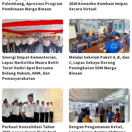
Palembang, Apresiasi Program
2026 Kemenko Kumham Imipas
Pembinaan Warga Binaan
Secara Virtual
Sinergi Empat Kementerian,
Melalui Sekolah Paket A, B, dan
Lapas Narkotika Muara Beliti
C, Lapas Sekayu Dorong
Turut Hadiri Apel Bersama
Peningkatan SDM Warga
Bidang Hukum, HAM, dan
Binaan
Pemasyarakatan
Perkuat Konsolidasi Tahun
Dengan Pengamanan Ketat,
2026, Lapas Curup Ikuti Apel
Lapas Curup Terima 10 Warga