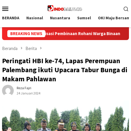
Loncat
Menu
ke
Mobile
konten
BERANDA
Nasional
Nusantara
Sumsel
OKI Maju Bersam
a Binaan
BREAKING NEWS
Bangun Kesamaan Persepsi, Lapas Narkotika Mua
Beranda
Berita
Peringati HBI ke-74, Lapas Perempuan
Palembang ikuti Upacara Tabur Bunga di
Makam Pahlawan
Reza Fajri
24 Januari 2024