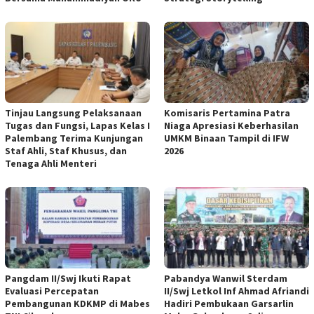
Tinjau Langsung Pelaksanaan
Komisaris Pertamina Patra
Tugas dan Fungsi, Lapas Kelas I
Niaga Apresiasi Keberhasilan
Palembang Terima Kunjungan
UMKM Binaan Tampil di IFW
Staf Ahli, Staf Khusus, dan
2026
Tenaga Ahli Menteri
Pangdam II/Swj Ikuti Rapat
Pabandya Wanwil Sterdam
Evaluasi Percepatan
II/Swj Letkol Inf Ahmad Afriandi
Pembangunan KDKMP di Mabes
Hadiri Pembukaan Garsarlin