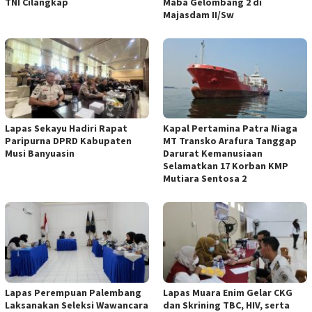
TNI Cilangkap
Maba Gelombang 2 di
Majasdam II/Sw
Lapas Sekayu Hadiri Rapat
Kapal Pertamina Patra Niaga
Paripurna DPRD Kabupaten
MT Transko Arafura Tanggap
Musi Banyuasin
Darurat Kemanusiaan
Selamatkan 17 Korban KMP
Mutiara Sentosa 2
Lapas Perempuan Palembang
Lapas Muara Enim Gelar CKG
Laksanakan Seleksi Wawancara
dan Skrining TBC, HIV, serta