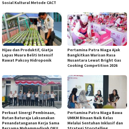
Sosial Kultural Metode CACT
Hijau dan Produktif, Giatja
Pertamina Patra Niaga Ajak
Lapas Muara Beliti Intensif
Bangkitkan Warisan Rasa
Rawat Pakcoy Hidroponik
Nusantara Lewat Bright Gas
Cooking Competition 2026
Perkuat Sinergi Pembinaan,
Pertamina Patra Niaga Bawa
Rutan Baturaja Laksanakan
UMKM BInaan Naik Kelas
Penandatanganan Kerja Sama
Melalui Sentuhan Inklusif dan
Bersama Muhammadiyah OKU
Strategi Storytelling